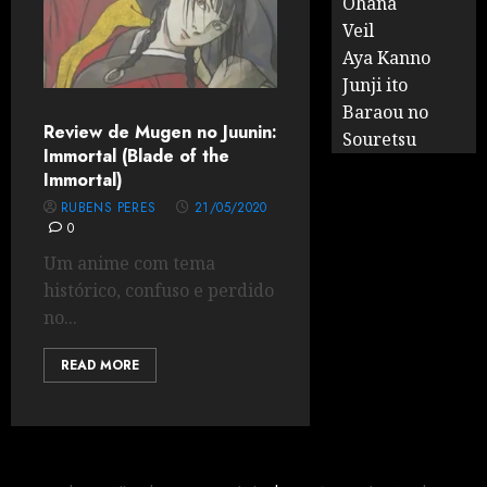
Ohana
Veil
Aya Kanno
Junji ito
Baraou no
Review de Mugen no Juunin:
Souretsu
Immortal (Blade of the
Immortal)
RUBENS PERES
21/05/2020
0
Um anime com tema
histórico, confuso e perdido
no...
READ MORE