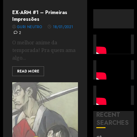
EX-ARM #1 – Primeiras
Impressões
GURI NEUTRO
18/01/2021
2
O melhor anime da
temporada! Pra quem ama
algo...
READ MORE
RECENT
SEARCHES