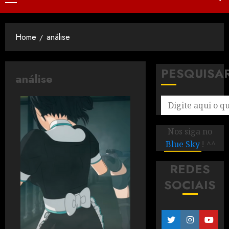
Home
análise
PESQUISA
análise
Nos siga no
Blue Sky
! ^^
REDES
SOCIAIS