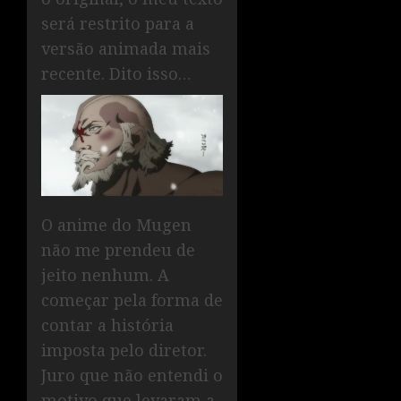
será restrito para a
versão animada mais
recente. Dito isso…
O anime do Mugen
não me prendeu de
jeito nenhum. A
começar pela forma de
contar a história
imposta pelo diretor.
Juro que não entendi o
motivo que levaram a