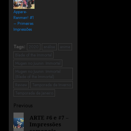
Appare-
Ranman! #1
– Primeiras
Impressões
Tags:
2020
análise
anime
Blade of the Immortal
Mugen no Juunin: Immortal
Mugen no Juunin: Immortal
(Blade of the Immortal)
Review
Temporada de Inverno
Temporada de Janeiro
Previous
ARTE #6 e #7 –
Impressões
semanais