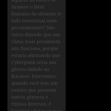
tiramos o fator
humano da situação (o
lado emocional mais
precisamente)? Não
estou dizendo que um
clima mais pessimista
não funciona, porque
estaria afirmando que
Cyberpunk seria um
gênero fadado ao
fracasso. Entretanto,
quando você tem um
roteiro que permeia
tantos gêneros e
ritmos diversos, é
horrível adotar apenas