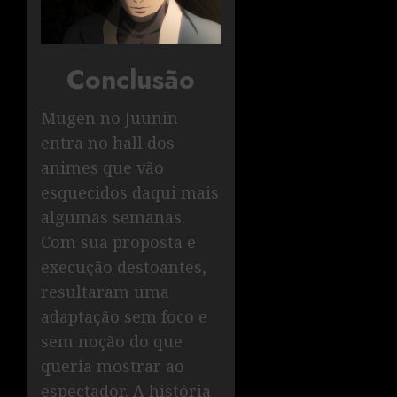
Conclusão
Mugen no Juunin
entra no hall dos
animes que vão
esquecidos daqui mais
algumas semanas.
Com sua proposta e
execução destoantes,
resultaram uma
adaptação sem foco e
sem noção do que
queria mostrar ao
espectador. A história