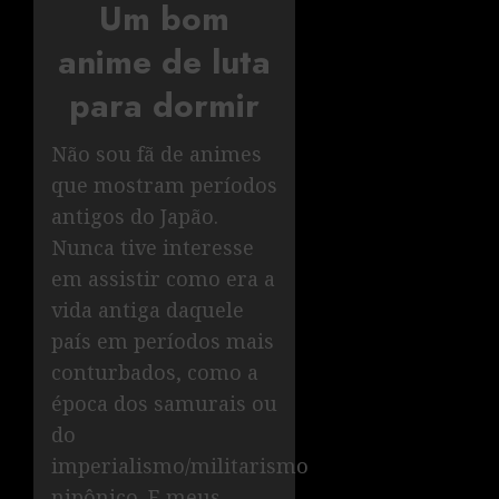
Um bom
anime de luta
para dormir
Não sou fã de animes
que mostram períodos
antigos do Japão.
Nunca tive interesse
em assistir como era a
vida antiga daquele
país em períodos mais
conturbados, como a
época dos samurais ou
do
imperialismo/militarismo
nipônico. E meus