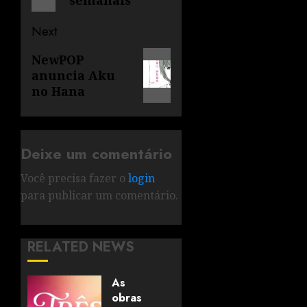
Next
NewPOP
anuncia Aku
no Hana
Deixe um comentário
Você precisa fazer o
login
para publicar um comentário.
RELATED NEWS
As
obras