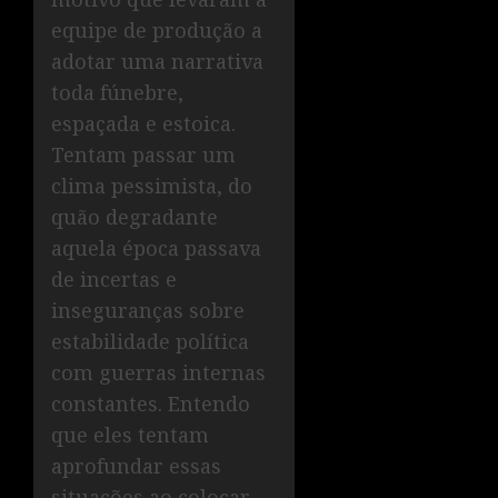
equipe de produção a
adotar uma narrativa
toda fúnebre,
espaçada e estoica.
Tentam passar um
clima pessimista, do
quão degradante
aquela época passava
de incertas e
inseguranças sobre
estabilidade política
com guerras internas
constantes. Entendo
que eles tentam
aprofundar essas
situações ao colocar