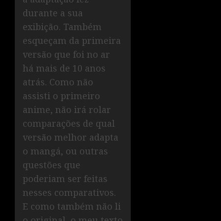
durante a sua
exibição. Também
esqueçam da primeira
versão que foi no ar
há mais de 10 anos
atrás. Como não
assisti o primeiro
anime, não irá rolar
comparações de qual
versão melhor adapta
o mangá, ou outras
questões que
poderiam ser feitas
nesses comparativos.
E como também não li
o original, o meu texto