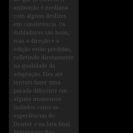
animação é mediana
com alguns deslizes
em consistência. Os
dubladores são bons,
mas a direção e a
edição estão perdidas,
refletindo diretamente
na qualidade da
adaptação. Eles até
tentam fazer uma
parada diferente em
alguns momentos
isolados como as
experiências do
Doutor e na luta final.
Entretanto, fica