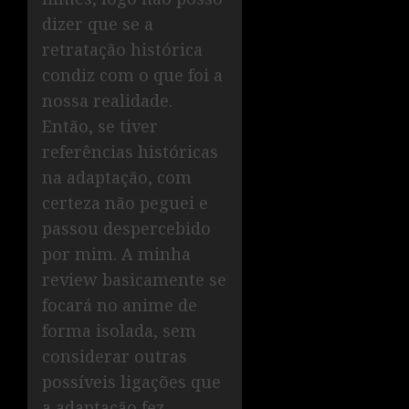
dizer que se a
retratação histórica
condiz com o que foi a
nossa realidade.
Então, se tiver
referências históricas
na adaptação, com
certeza não peguei e
passou despercebido
por mim. A minha
review basicamente se
focará no anime de
forma isolada, sem
considerar outras
possíveis ligações que
a adaptação fez