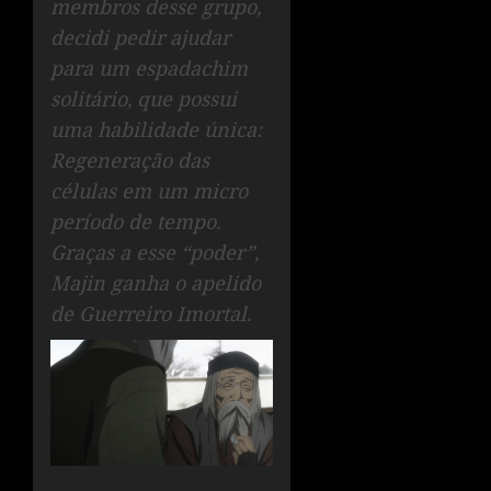
membros desse grupo,
decidi pedir ajudar
para um espadachim
solitário, que possui
uma habilidade única:
Regeneração das
células em um micro
período de tempo.
Graças a esse “poder”,
Majin ganha o apelido
de Guerreiro Imortal.