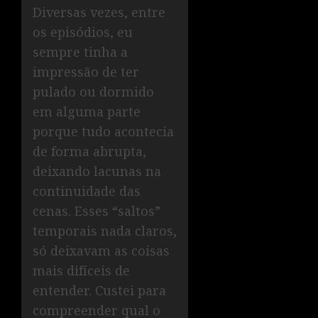
Diversas vezes, entre
os episódios, eu
sempre tinha a
impressão de ter
pulado ou dormido
em alguma parte
porque tudo acontecia
de forma abrupta,
deixando lacunas na
continuidade das
cenas. Esses “saltos”
temporais nada claros,
só deixavam as coisas
mais difíceis de
entender. Custei para
compreender qual o