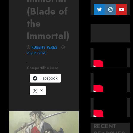
(Blade of
the
Immortal)
RUBENS PERES
21/05/2020
Compartilhe isso:
Facebook
X
RECENT