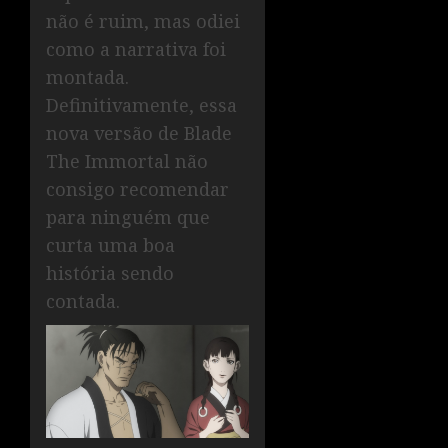
não é ruim, mas odiei
como a narrativa foi
montada.
Definitivamente, essa
nova versão de Blade
The Immortal não
consigo recomendar
para ninguém que
curta uma boa
história sendo
contada.