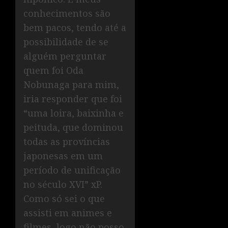
conhecimentos são
bem pacos, tendo até a
possibilidade de se
alguém perguntar
quem foi Oda
Nobunaga para mim,
iria responder que foi
“uma loira, baixinha e
peituda, que dominou
todas as províncias
japonesas em um
período de unificação
no século XVI” xP.
Como só sei o que
assisti em animes e
filmes, logo não posso