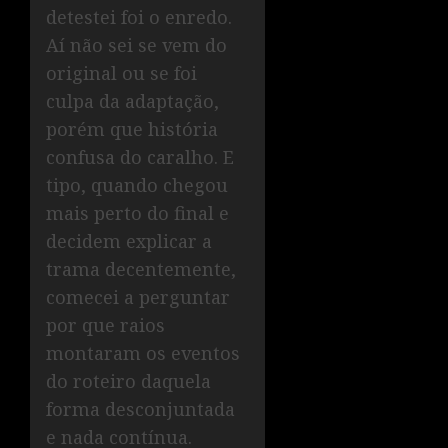
detestei foi o enredo.
Aí não sei se vem do
original ou se foi
culpa da adaptação,
porém que história
confusa do caralho. E
tipo, quando chegou
mais perto do final e
decidem explicar a
trama decentemente,
comecei a perguntar
por que raios
montaram os eventos
do roteiro daquela
forma desconjuntada
e nada contínua.