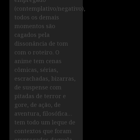
(contemplativo/negativo),
todos os demais
momentos são
cagados pela
dissonância de tom
com o roteiro. O
anime tem cenas
cômicas, sérias,
escrachadas, bizarras,
de suspense com
pitadas de terror e
gore, de ação, de
aventura, filosófica…
tem todo um leque de
contextos que foram
empregados daquela