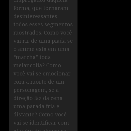
forma, que tornaram
desinteressantes
todos esses segmentos
mostrados. Como você
vai rir de uma piada se
o anime está em uma
“marcha” toda
melancolia? Como
você vai se emocionar
com a morte de um
personagem, se a
direção faz da cena
uma parada fria e
distante? Como você
vai se identificar com
alguém do elenco se