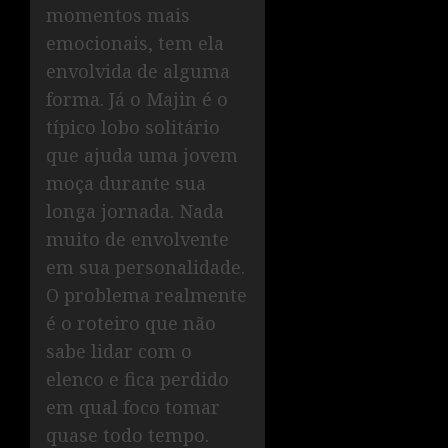
momentos mais
emocionais, tem ela
envolvida de alguma
forma. Já o Majin é o
típico lobo solitário
que ajuda uma jovem
moça durante sua
longa jornada. Nada
muito de envolvente
em sua personalidade.
O problema realmente
é o roteiro que não
sabe lidar com o
elenco e fica perdido
em qual foco tomar
quase todo tempo.