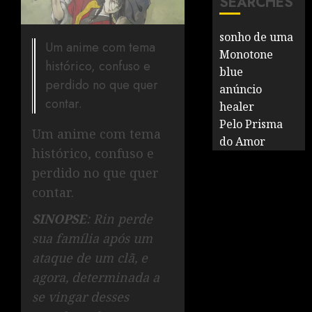
SEARCHES
sonho de uma
Um anime com tema
Monotone
histórico, confuso e
blue
perdido no que quer
anúncio
contar.
healer
Pelo Prisma
Um anime com tema
do Amor
histórico, confuso e
perdido no que quer
contar.
SINOPSE
: Rin perde
sua família após um
ataque de um clã, e
agora, determinada a
se vingar desses