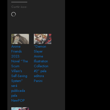
Curtir isso:
Anime
“Demon
Friends
Slayer
2023:
Anime
Novel “The
Illustration
Scum
Collection
Villain’s
#2” pela
Self-Saving
editora
System”
Panini
será
publicada
pela
NewPOP