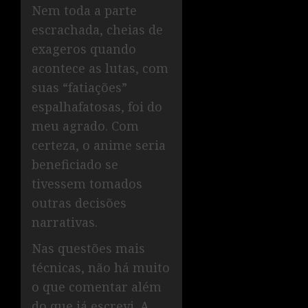
Nem toda a parte
escrachada, cheias de
exageros quando
acontece as lutas, com
suas “fatiações”
espalhafatosas, foi do
meu agrado. Com
certeza, o anime seria
beneficiado se
tivessem tomados
outras decisões
narrativas.
Nas questões mais
técnicas, não há muito
o que comentar além
do que já escrevi. A