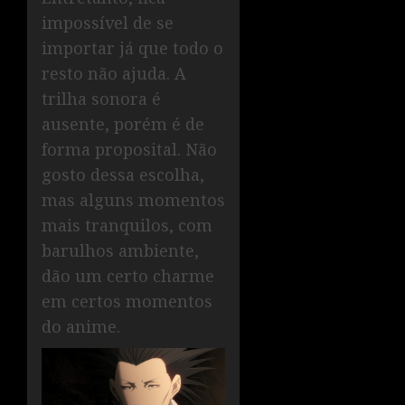
impossível de se
importar já que todo o
resto não ajuda. A
trilha sonora é
ausente, porém é de
forma proposital. Não
gosto dessa escolha,
mas alguns momentos
mais tranquilos, com
barulhos ambiente,
dão um certo charme
em certos momentos
do anime.