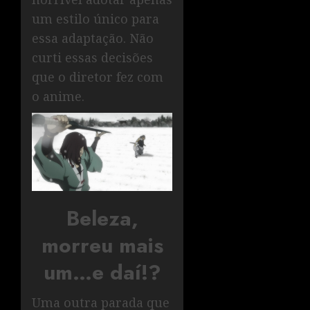
um estilo único para
essa adaptação. Não
curti essas decisões
que o diretor fez com
o anime.
Beleza,
morreu mais
um…e daí!?
Uma outra parada que