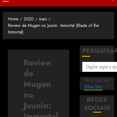
Home
2020
maio
Review de Mugen no Juunin: Immortal (Blade of the
Immortal)
PESQUISA
Review
de
Nos siga no
Mugen
Blue Sky
! ^^
no
REDES
Juunin:
SOCIAIS
Immortal