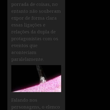
porrada de coisas, no
entanto não souberam
expor de forma clara
essas ligações e
relações da dupla de
protagonistas com os
eventos que
aconteciam
paralelamente.
Falando nos
personagens, o elenco