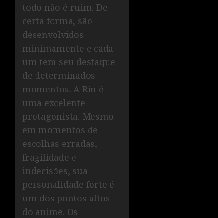
todo não é ruim. De
certa forma, são
desenvolvidos
minimamente e cada
um tem seu destaque
de determinados
momentos. A Rin é
uma excelente
protagonista. Mesmo
em momentos de
escolhas erradas,
fragilidade e
indecisões, sua
personalidade forte é
um dos pontos altos
do anime. Os