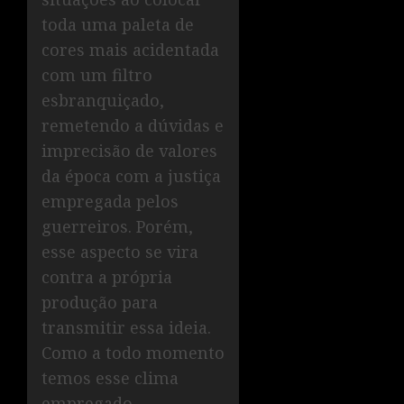
toda uma paleta de
cores mais acidentada
com um filtro
esbranquiçado,
remetendo a dúvidas e
imprecisão de valores
da época com a justiça
empregada pelos
guerreiros. Porém,
esse aspecto se vira
contra a própria
produção para
transmitir essa ideia.
Como a todo momento
temos esse clima
empregado