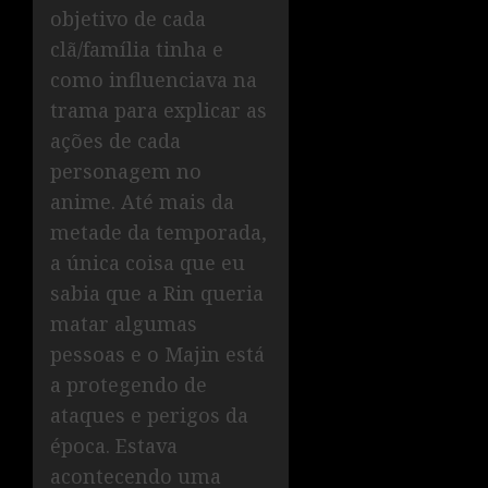
objetivo de cada
clã/família tinha e
como influenciava na
trama para explicar as
ações de cada
personagem no
anime. Até mais da
metade da temporada,
a única coisa que eu
sabia que a Rin queria
matar algumas
pessoas e o Majin está
a protegendo de
ataques e perigos da
época. Estava
acontecendo uma