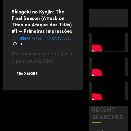
Shingeki no Kyojin: The
Final Season (Attack on
Titan ou Ataque dos Titãs)
#1 – Primeiras Impressões
RUBENS PERES
07/12/2020
13
Um começo excelente para
o pior arco de SNK.
READ MORE
RECENT
SEARCHES