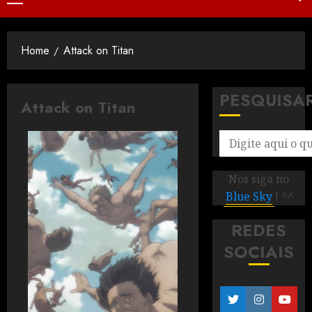
Home
Attack on Titan
PESQUISA
Attack on Titan
Nos siga no
Blue Sky
! ^^
REDES
SOCIAIS