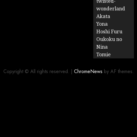
twisted-
wonderland
Akata
Yona
Hoshi Furu
Oukoku no
Nina
Tomie
Copyright © All rights reserved.
|
ChromeNews
by AF themes.