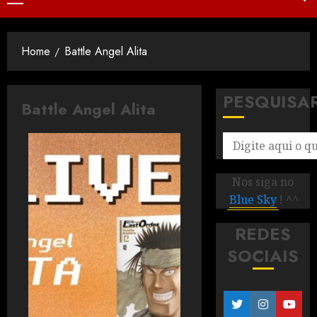
Home
Battle Angel Alita
PESQUISA
Battle Angel Alita
Nos siga no
Blue Sky
! ^^
REDES
SOCIAIS