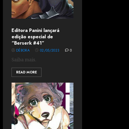
Editora Panini lançará
edição especial de
“Berserk #41”
DÉBORA
02/05/2023
0
Saiba mais.
READ MORE