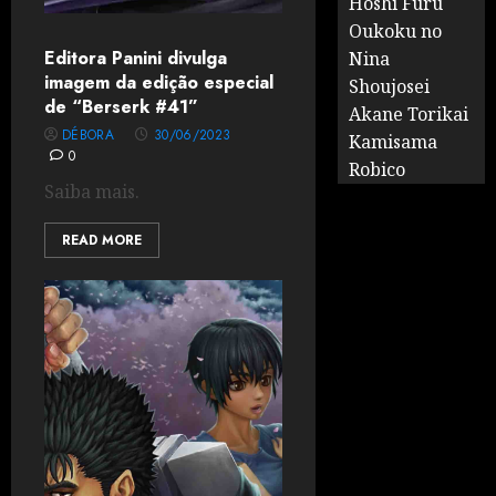
Hoshi Furu
Oukoku no
Editora Panini divulga
Nina
imagem da edição especial
Shoujosei
de “Berserk #41”
Akane Torikai
DÉBORA
30/06/2023
Kamisama
0
Robico
Saiba mais.
READ MORE