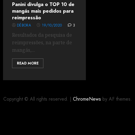
Panini divulga o TOP 10 de
mangás mais pedidos para
reimpressão
DÉBORA
19/10/2020
3
Resultados da pesquisa de
reimpressões, na parte de
mangás,...
READ MORE
Copyright © All rights reserved.
|
ChromeNews
by AF themes.