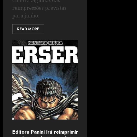
Confira algumas das
reimpressões previstas
para junho.
READ MORE
Editora Panini irá reimprimir