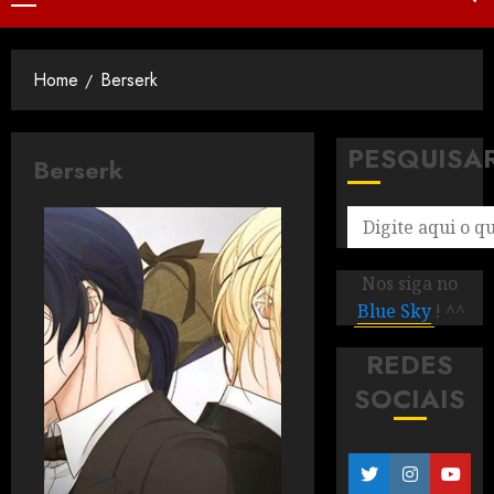
Home
Berserk
PESQUISA
Berserk
Nos siga no
Blue Sky
! ^^
REDES
SOCIAIS