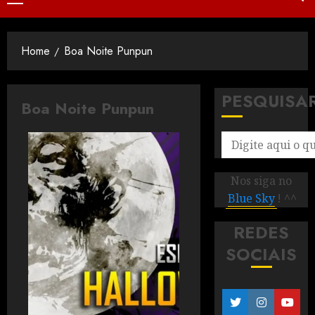
Home
Boa Noite Punpun
PESQUISA
Boa Noite Punpun
Nos siga no
Blue Sky
! ^^
REDES
SOCIAIS