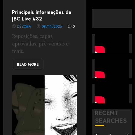
Principais informações da
JBC Live #32
DÉBORA
08/11/2025
0
Reposições, capas
aprovadas, pré-vendas e
mais.
READ MORE
RECENT
SEARCHES