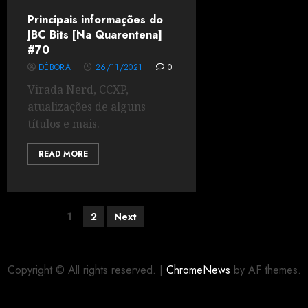
Principais informações do
JBC Bits [Na Quarentena]
#70
DÉBORA
26/11/2021
0
Virada Nerd, CCXP,
atualizações de alguns
títulos e mais.
READ MORE
1
2
Next
Copyright © All rights reserved.
|
ChromeNews
by AF themes.