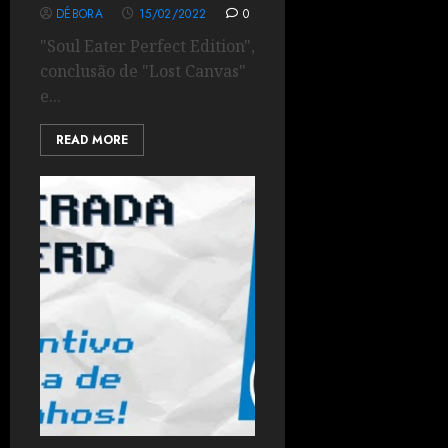
DÉBORA
15/02/2022
0
"Soul Eater Perfect Edition",
conclusão de "Lost Canvas"
e...
READ MORE