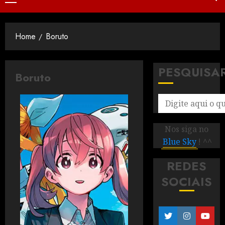
Home
Boruto
PESQUISA
Boruto
Nos siga no
Blue Sky
! ^^
REDES
SOCIAIS