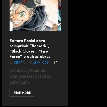
Editora Panini deve
reimprimir “Berserk”,
“Black Clover”, “Fire
Force” e outras obras
DÉBORA
28/04/2021
1
Confira algumas das
reimpressões previstas
para junho.
READ MORE