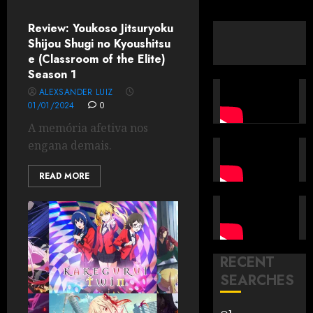
Review: Youkoso Jitsuryoku
Shijou Shugi no Kyoushitsu
e (Classroom of the Elite)
Season 1
ALEXSANDER LUIZ
01/01/2024
0
A memória afetiva nos
engana demais.
READ MORE
RECENT
SEARCHES