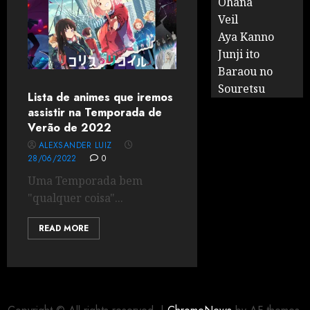
Ohana
Veil
Aya Kanno
Junji ito
Baraou no
Souretsu
Lista de animes que iremos
assistir na Temporada de
Verão de 2022
ALEXSANDER LUIZ
28/06/2022
0
Uma Temporada bem
"qualquer coisa"...
READ MORE