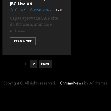
JBC Live #6
DÉBORA
09/08/2022
0
Capas aprovadas, A Noite
da Princesa, anúncio e
outras...
READ MORE
1
2
Next
Copyright © All rights reserved.
|
ChromeNews
by AF themes.