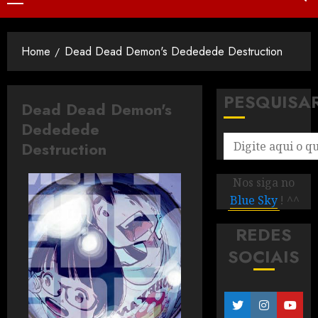
Home
Dead Dead Demon's Dededede Destruction
PESQUISA
Dead Dead Demon's
Dededede
Destruction
Nos siga no
Blue Sky
! ^^
REDES
SOCIAIS