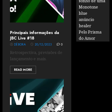
sonho de uma
Monotone
blue
anúncio
healer
Pelo Prisma
Principais informações da
JBC Live #18
do Amor
DÉBORA
20/12/2023
0
Retrospectiva, previsões de
lançamento e mais.
READ MORE