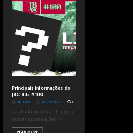
Principais informações do
JBC Bits #100
DÉBORA
20/12/2022
0
Akatsuki no Yona, Orange e
outras informações ^^
READ MORE