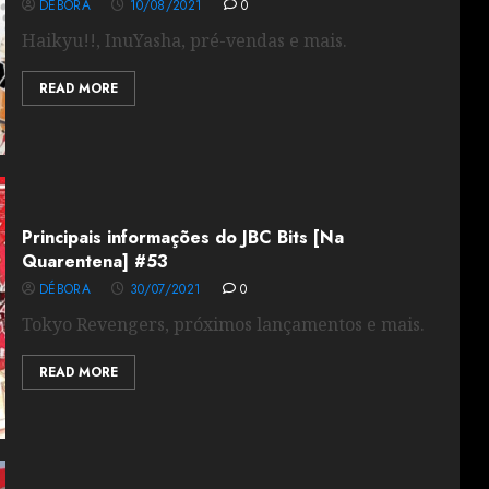
DÉBORA
10/08/2021
0
Haikyu!!, InuYasha, pré-vendas e mais.
READ MORE
Principais informações do JBC Bits [Na
Quarentena] #53
DÉBORA
30/07/2021
0
Tokyo Revengers, próximos lançamentos e mais.
READ MORE