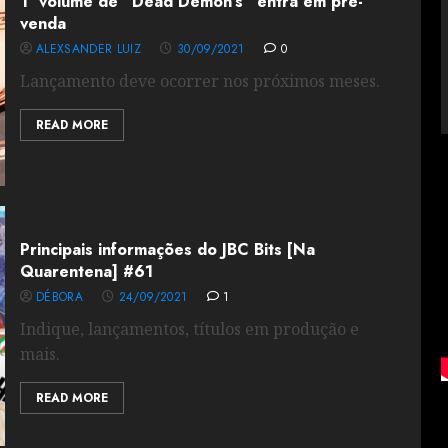
1° volume de “Dead Demon’s” entra em pré-
venda
ALEXSANDER LUIZ
30/09/2021
0
Lançamento deve ocorrer nos próximos meses.
READ MORE
Principais informações do JBC Bits [Na
Quarentena] #61
DÉBORA
24/09/2021
1
Indique, lançamentos, títulos em produção e
mais.
READ MORE