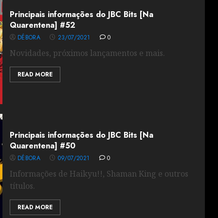
Principais informações do JBC Bits [Na
Quarentena] #52
DÉBORA
23/07/2021
0
Novidades, próximos lançamentos e mais.
READ MORE
Principais informações do JBC Bits [Na
Quarentena] #50
DÉBORA
09/07/2021
0
Informações de Haikyu!!, Shaman King e outros
títulos.
READ MORE