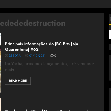
edededestruction
Principais informações do JBC Bits [Na
Quarentena] #62
DÉBORA
01/10/2021
0
InuYasha, próximos lançamentos, pré-vendas e
mais.
READ MORE