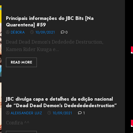
Principais informações do JBC Bits [Na
Quarentena] #59
DÉBORA
10/09/2021
0
Dead Dead Demon's Dededede Destruction,
Kamen Rider Kuuga e...
READ MORE
JBC divulga capa e detalhes da edição nacional
de “Dead Dead Demon’s Dededededestruction”
ALEXSANDER LUIZ
10/09/2021
1
Confira ^^