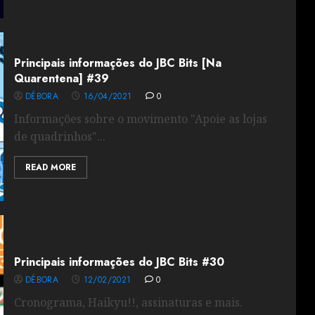
Principais informações do JBC Bits [Na
Quarentena] #39
DÉBORA
16/04/2021
0
Informações sobre o movimento "Apoie as lojas
de quadrinhos"...
READ MORE
Principais informações do JBC Bits #30
DÉBORA
12/02/2021
0
Cronograma, Haikyu!!, assinaturas e mais.