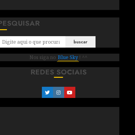
PESQUISAR
buscar
Nos siga no
Blue Sky
! ^^
REDES SOCIAIS