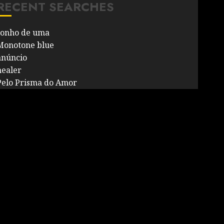
RECENT SEARCHES
sonho de uma
Monotone blue
anúncio
healer
Pelo Prisma do Amor