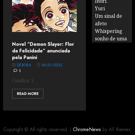
Inori.
Yuri
Um sinal de
afeto
Whispering
sonho de uma
Novel “Demon Slayer: Flor
da Felicidade” anunciada
pela Panini
DÉBORA
06/01/2022
3
Confira :)
READ MORE
Copyright © All rights reserved.
|
ChromeNews
by AF themes.