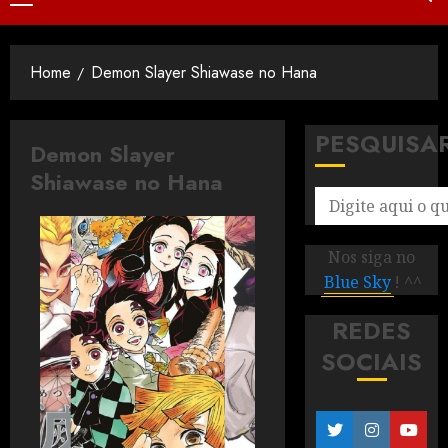
Home
Demon Slayer Shiawase no Hana
PESQUISA
Demon Slayer
Shiawase no Hana
Nos siga no
Blue Sky
! ^^
REDES
SOCIAIS