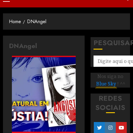
Home
DNAngel
PESQUISA
DNAngel
Nos siga no
Blue Sky
! ^^
REDES
SOCIAIS