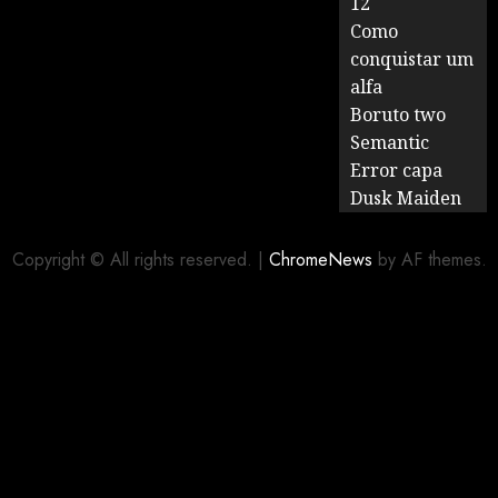
12
Como
conquistar um
alfa
Boruto two
Semantic
Error capa
Dusk Maiden
Copyright © All rights reserved.
|
ChromeNews
by AF themes.