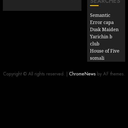
SEARCHES
Semantic
Error capa
Dusk Maiden
Yarichin b
club
House of Five
somali
Copyright © All rights reserved.
|
ChromeNews
by AF themes.