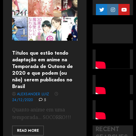
Títulos que estão tendo
adaptação em anime na
Temporada de Outono de
2020 e que podem (ou
não) serem publicados no
Brasil
ALEXSANDER LUIZ
24/12/2020
5
Quanto anime em uma
temporada... SOCORRO!!!
RECENT
READ MORE