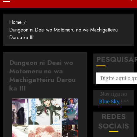
Home
Dungeon ni Deai wo Motomeru no wa Machigatteiru
Darou ka III
PESQUISA
Dungeon ni Deai wo
Motomeru no wa
Machigatteiru Darou
ka III
Nos siga no
Blue Sky
! ^^
REDES
SOCIAIS