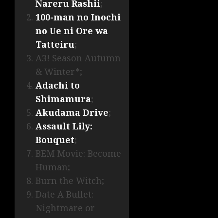
Nareru Rashii
;
100-man no Inochi
no Ue ni Ore wa
Tatteiru
;
A3! Season Autumn
& Winter*;
Adachi to
Shimamura
;
Akudama Drive
;
Assault Lily:
Bouquet
;
BEM Movie: Become
Human;
Burn the Witch;
Date A Bullet:
Nightmare or