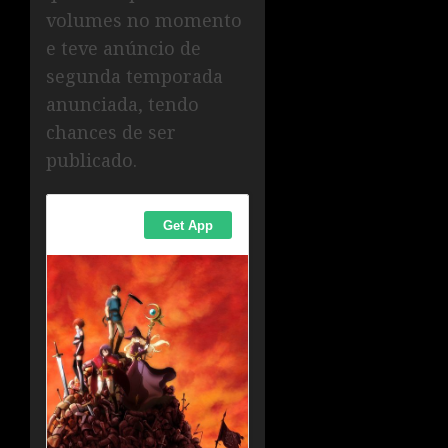
volumes no momento
e teve anúncio de
segunda temporada
anunciada, tendo
chances de ser
publicado.