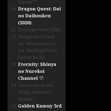
Queen**;
Dragon Quest: Dai
no Daibouken
(2020)
;
Dounika Naru Hibi;
Dungeon ni Deai
wo Motomeru no
wa Machigatteiru
Darou ka III;
Eternity: Shinya
no Nurekoi
Channel ♡
;
Gochuumon wa
Usagi Desu ka?
Bloom;
Golden Kamuy 3rd