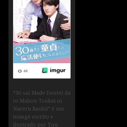
“30-sai Made Doutei da
to Mahou Tsukai ni
Nareru Rashii” é um
mangá escrito e
ilustrado por Yuu