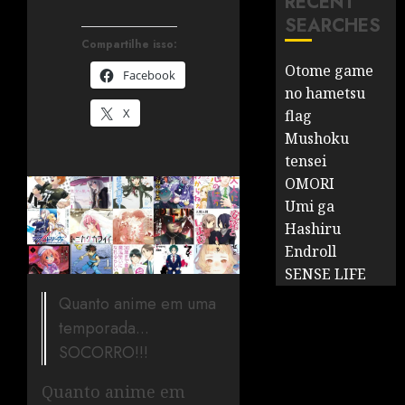
RECENT
SEARCHES
Compartilhe isso:
Otome game
Facebook
no hametsu
X
flag
Mushoku
tensei
OMORI
Umi ga
Hashiru
Endroll
SENSE LIFE
Quanto anime em uma
temporada...
SOCORRO!!!
Quanto anime em