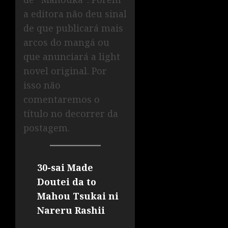
a editora não deu sinal
de que publicará mais
arcos do mangá ou
que anunciará a light
novel original. Por
isso não
comentaremos o
título no decorrer da
postagem.
30-sai Made
Doutei da to
Mahou Tsukai ni
Nareru Rashii