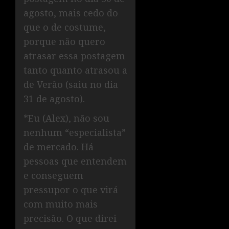
agosto, mais cedo do
que o de costume,
porque não quero
atrasar essa postagem
tanto quanto atrasou a
de Verão (saiu no dia
31 de agosto).
*Eu (Alex), não sou
nenhum “especialista”
de mercado. Há
pessoas que entendem
e conseguem
pressupor o que virá
com muito mais
precisão. O que direi