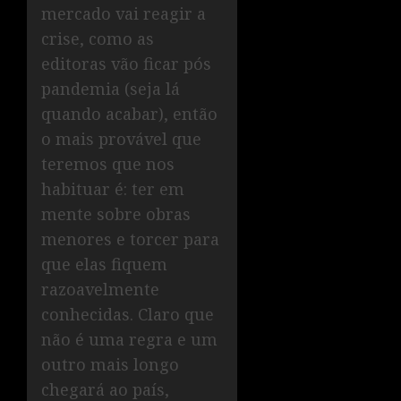
mercado vai reagir a
crise, como as
editoras vão ficar pós
pandemia (seja lá
quando acabar), então
o mais provável que
teremos que nos
habituar é: ter em
mente sobre obras
menores e torcer para
que elas fiquem
razoavelmente
conhecidas. Claro que
não é uma regra e um
outro mais longo
chegará ao país,