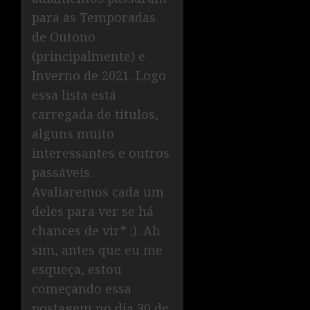
para as Temporadas
de Outono
(principalmente) e
Inverno de 2021. Logo
essa lista está
carregada de títulos,
alguns muito
interessantes e outros
passáveis.
Avaliaremos cada um
deles para ver se há
chances de vir* :). Ah
sim, antes que eu me
esqueça, estou
começando essa
postagem no dia 30 de