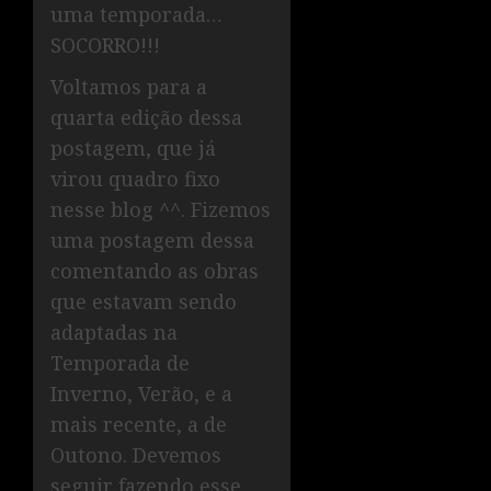
uma temporada…
SOCORRO!!!
Voltamos para a
quarta edição dessa
postagem, que já
virou quadro fixo
nesse blog ^^. Fizemos
uma postagem dessa
comentando as obras
que estavam sendo
adaptadas na
Temporada de
Inverno, Verão, e a
mais recente, a de
Outono. Devemos
seguir fazendo esse