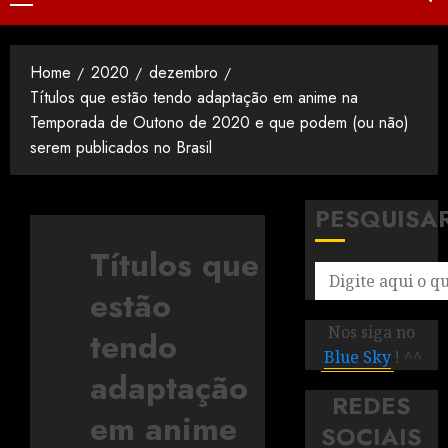
Home
2020
dezembro
Títulos que estão tendo adaptação em anime na
Temporada de Outono de 2020 e que podem (ou não)
serem publicados no Brasil
PESQUISA
Títulos que
estão
Nos siga no
tendo
Blue Sky
! ^^
adaptação
REDES
em anime
SOCIAIS