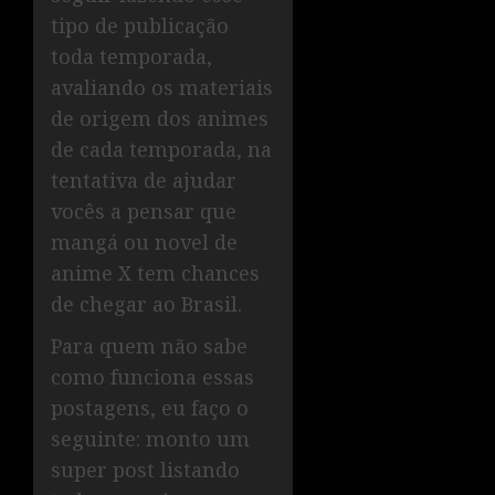
tipo de publicação
toda temporada,
avaliando os materiais
de origem dos animes
de cada temporada, na
tentativa de ajudar
vocês a pensar que
mangá ou novel de
anime X tem chances
de chegar ao Brasil.
Para quem não sabe
como funciona essas
postagens, eu faço o
seguinte: monto um
super post listando