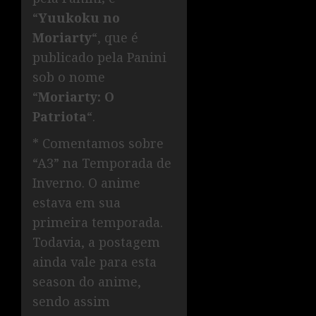
“
Yuukoku no
Moriarty
“, que é
publicado pela Panini
sob o nome
“
Moriarty: O
Patriota
“.
* Comentamos sobre
“A3” na Temporada de
Inverno. O anime
estava em sua
primeira temporada.
Todavia, a postagem
ainda vale para esta
season do anime,
sendo assim