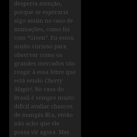
desperta atenção,
porque se esperaria
algo assim no caso de
animações, como foi
com “Given”. Eu estou
muito curioso para
observar como os
grandes mercados vão
reagir à essa febre que
está sendo
Cherry
Magic!
. No caso do
Brasil é sempre muito
difícil avaliar chances
de mangás BLs, então
não acho que ele
possa vir agora. Mas