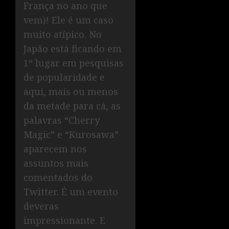
França no ano que
vem)! Ele é um caso
muito atípico. No
Japão está ficando em
1º lugar em pesquisas
de popularidade e
aqui, mais ou menos
da metade para cá, as
palavras “Cherry
Magic” e “Kurosawa”
aparecem nos
assuntos mais
comentados do
Twitter. É um evento
deveras
impressionante. E