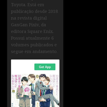
Toyota. Está em
publicação desde 2018
na revista digital
GanGan Pixiv, da
editora Square Enix.
Possui atualmente 6
volumes publicados e
segue em andamento.