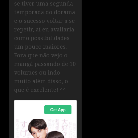
se tiver uma segunda
temporada do dorama
e o sucesso voltar a se
repetir, aí eu avaliaria
como possibilidades
um pouco maiores.
Fora que não vejo o
mangá passando de 10
volumes ou indo
muito além disso, o
que é excelente! ^^