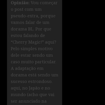
Opinião:
Vou começar
o post com um
pseudo-extra, porque
vamos falar de um
dorama BL. Por que
estou falando de
“Cherry Magic!” aqui?
Pelo simples motivo
dele estar sendo um
caso muito particular.
A adaptação em
dorama está sendo um
sucesso estrondoso.
aqui, no Japão e no
mundo (acho que vai
ser anunciado na