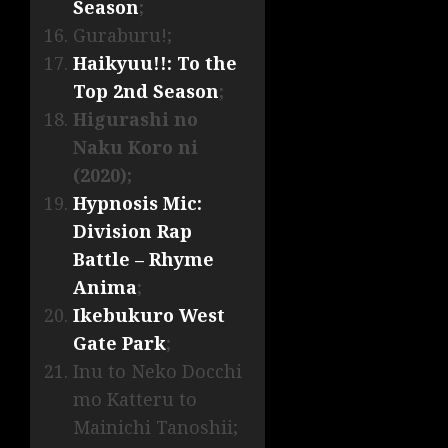
Season
;
Guraburu!;
Haikyuu!!: To the
Top 2nd Season
;
Higurashi no
Naku Koro ni
(2020);
Hypnosis Mic:
Division Rap
Battle – Rhyme
Anima
;
Ikebukuro West
Gate Park
;
Inu to Neko Docchi
mo Katteru to
Mainichi Tanoshii;