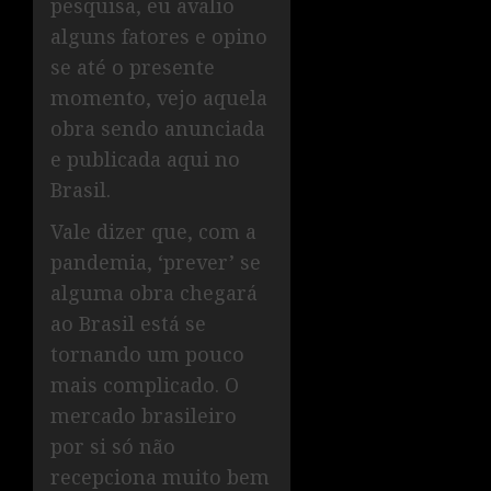
pesquisa, eu avalio
alguns fatores e opino
se até o presente
momento, vejo aquela
obra sendo anunciada
e publicada aqui no
Brasil.
Vale dizer que, com a
pandemia, ‘prever’ se
alguma obra chegará
ao Brasil está se
tornando um pouco
mais complicado. O
mercado brasileiro
por si só não
recepciona muito bem