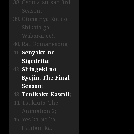
Osomatsu-san 3rd
Season;
Otona nya Koi no
Shikata ga
Wakaranee!;
Rail Romanesque;
Senyoku no
Sigrdrifa
;
Shingeki no
Kyojin: The Final
Season
;
Tonikaku Kawaii
;
Tsukiuta. The
Animation 2;
Yes ka No ka
Hanbun ka;