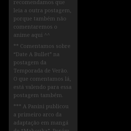
recomendamos que
leia a outra postagem,
porque também não
comentaremos o
anime aqui ^^
** Comentamos sobre
“Date A Bullet” na
postagem da
Temporada de Verão.
O que comentamos lá,
está valendo para essa
postagem também.
*** A Panini publicou
a primeiro arco da
adaptação em mangá
de “Mahouka”. Porém