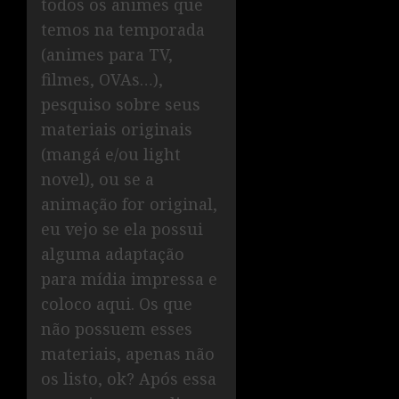
todos os animes que
temos na temporada
(animes para TV,
filmes, OVAs…),
pesquiso sobre seus
materiais originais
(mangá e/ou light
novel), ou se a
animação for original,
eu vejo se ela possui
alguma adaptação
para mídia impressa e
coloco aqui. Os que
não possuem esses
materiais, apenas não
os listo, ok? Após essa