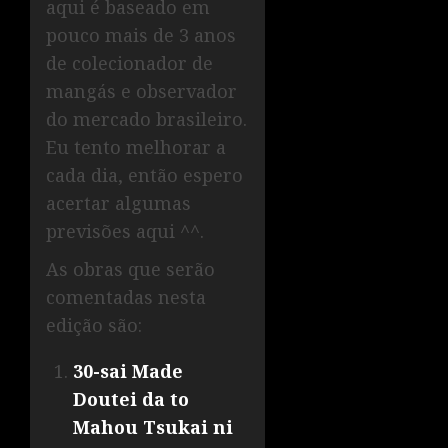
aqui é baseado em
pouco mais de 3 anos
de colecionador de
mangás e observador
do mercado brasileiro.
Eu tento melhorar a
cada dia, então espero
acertar algumas
previsões aqui ^^.
As obras que serão
comentadas nesta
edição são:
30-sai Made
Doutei da to
Mahou Tsukai ni