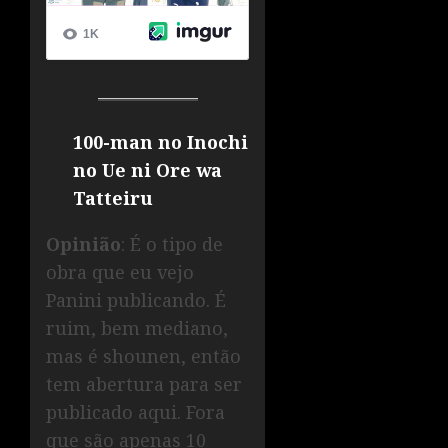
100-man no Inochi
no Ue ni Ore wa
Tatteiru
Opinião
: É o tipo de
obra que eu vejo
Panini publicando. É
ruim, bem mediano,
mas é shounen, então
tem abertura para ser
publicado aqui. Fora
que são apenas 10