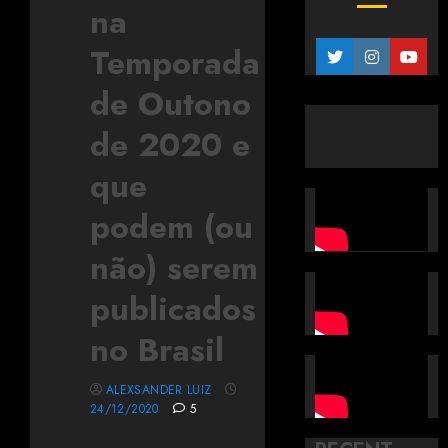
na
Temporada
de Outono
de 2020 e
que
podem (ou
não) serem
publicados
no Brasil
ALEXSANDER LUIZ
24/12/2020
5