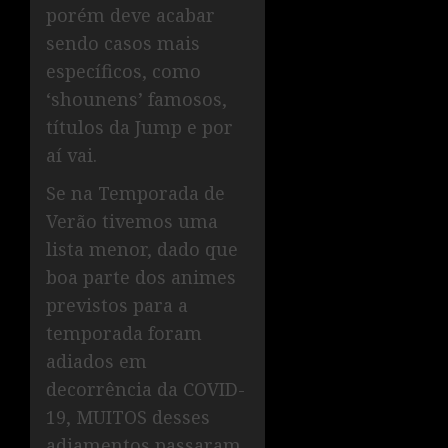
porém deve acabar
sendo casos mais
específicos, como
‘shounens’ famosos,
títulos da Jump e por
aí vai.
Se na Temporada de
Verão tivemos uma
lista menor, dado que
boa parte dos animes
previstos para a
temporada foram
adiados em
decorrência da COVID-
19, MUITOS desses
adiamentos passaram