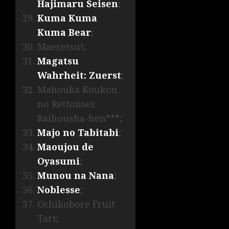
Hajimaru Seisen
;
Kuma Kuma
Kuma Bear
;
Maesetsu!;
Magatsu
Wahrheit: Zuerst
;
Mahouka Koukou
no Rettousei:
Raihousha-hen***;
Majo no Tabitabi
;
Maoujou de
Oyasumi
;
Munou na Nana
;
Noblesse
;
Ochikobore Fruit
Tart;