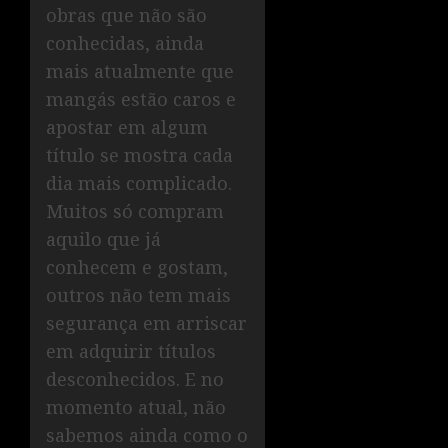
obras que não são
conhecidas, ainda
mais atualmente que
mangás estão caros e
apostar em algum
título se mostra cada
dia mais complicado.
Muitos só compram
aquilo que já
conhecem e gostam,
outros não tem mais
segurança em arriscar
em adquirir títulos
desconhecidos. E no
momento atual, não
sabemos ainda como o