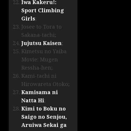
Iwa Kakeru!:
Sport Climbing
Girls
;
Josee to Tora to
Sakana-tachi;
Jujutsu Kaisen
;
Kimetsu no Yaiba
Movie: Mugen
Ressha-hen;
Kami-tachi ni
Hirowareta Otoko;
Kamisama ni
Natta Hi
;
Kimi to Boku no
Saigo no Senjou,
Aruiwa Sekai ga