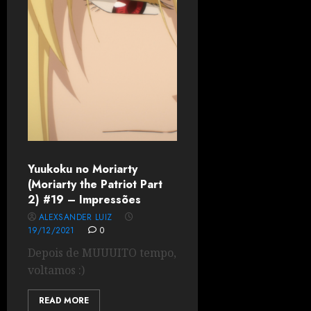
Yuukoku no Moriarty
(Moriarty the Patriot Part
2) #19 – Impressões
ALEXSANDER LUIZ
19/12/2021
0
Depois de MUUUITO tempo,
voltamos :)
READ MORE