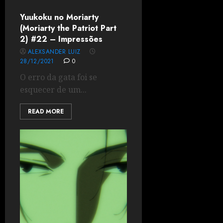
Yuukoku no Moriarty
(Moriarty the Patriot Part
2) #22 – Impressões
ALEXSANDER LUIZ
28/12/2021
0
O erro da gata foi se
esquecer de um...
READ MORE