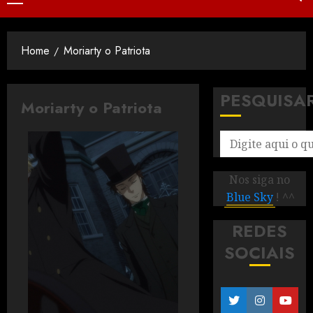
Home
Moriarty o Patriota
PESQUISA
Moriarty o Patriota
Nos siga no
Blue Sky
! ^^
REDES
SOCIAIS