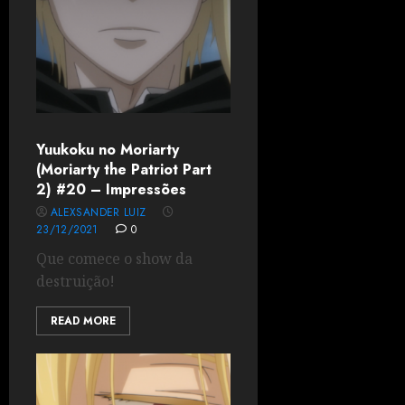
Yuukoku no Moriarty
(Moriarty the Patriot Part
2) #20 – Impressões
ALEXSANDER LUIZ
23/12/2021
0
Que comece o show da
destruição!
READ MORE