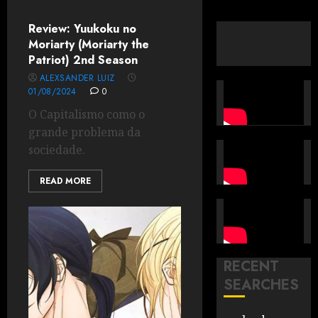
Review: Yuukoku no
Moriarty (Moriarty the
Patriot) 2nd Season
ALEXSANDER LUIZ
01/08/2024
0
O Capitalismo como o
grande problema da
sociedade.
READ MORE
RECENT
SEARCHES