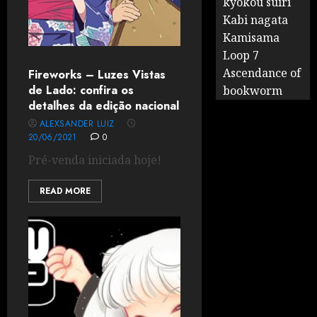
kyokou suiri
Kabi nagata
Kamisama
Loop 7
Ascendance of
Fireworks – Luzes Vistas
de Lado: confira os
bookworm
detalhes da edição nacional
ALEXSANDER LUIZ
20/06/2021
0
Pré-venda iniciada hoje!
READ MORE