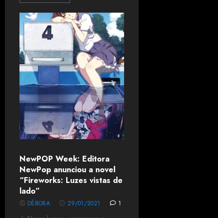
NewPOP Week: Editora
NewPop anunciou a novel
“Fireworks: Luzes vistas de
lado”
DÉBORA
29/01/2021
1