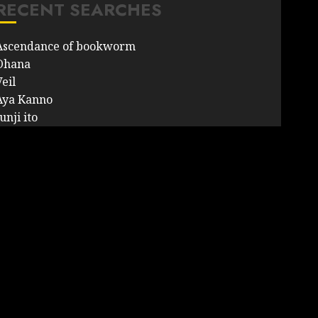
RECENT SEARCHES
Ascendance of bookworm
Ohana
eil
Aya Kanno
unji ito