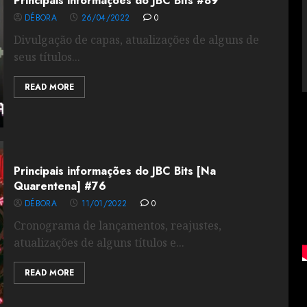
Principais informações do JBC Bits #89
DÉBORA
26/04/2022
0
Divulgação de capas, atualizações de alguns de
seus títulos...
READ MORE
Principais informações do JBC Bits [Na
Quarentena] #76
DÉBORA
11/01/2022
0
Cronograma de lançamentos, reajustes,
atualizações de alguns títulos e...
READ MORE