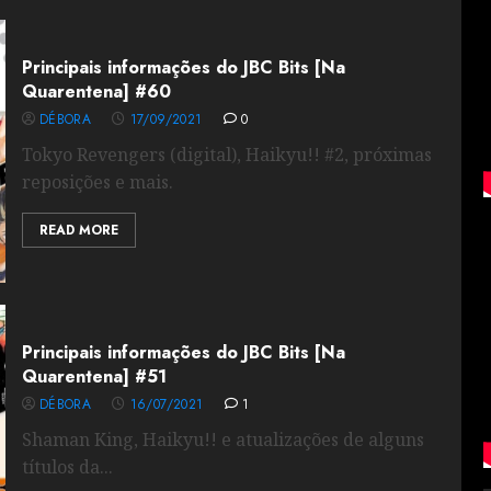
Principais informações do JBC Bits [Na
Quarentena] #60
DÉBORA
17/09/2021
0
Tokyo Revengers (digital), Haikyu!! #2, próximas
reposições e mais.
READ MORE
Principais informações do JBC Bits [Na
Quarentena] #51
DÉBORA
16/07/2021
1
Shaman King, Haikyu!! e atualizações de alguns
títulos da...