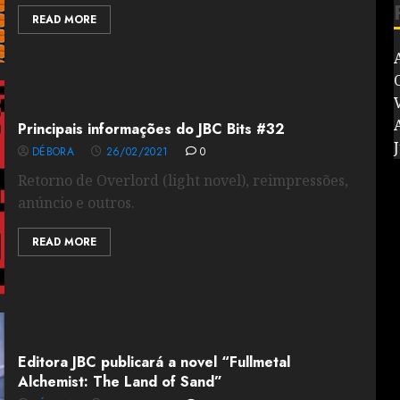
READ MORE
V
Principais informações do JBC Bits #32
J
DÉBORA
26/02/2021
0
Retorno de Overlord (light novel), reimpressões,
anúncio e outros.
READ MORE
Editora JBC publicará a novel “Fullmetal
Alchemist: The Land of Sand”