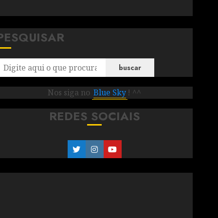
PESQUISAR
buscar
Nos siga no
Blue Sky
! ^^
REDES SOCIAIS