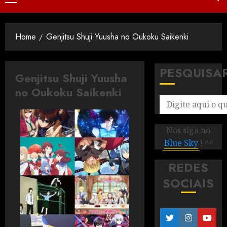
Home
Genjitsu Shuji Yuusha no Oukoku Saikenki
PESQUISA
Genjitsu Shuji Yuusha
no Oukoku Saikenki
Nos siga no
Blue Sky
! ^^
REDES
SOCIAIS