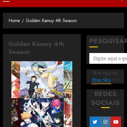
Home
Golden Kamuy 4th Season
PESQUISA
Golden Kamuy 4th
Season
Nos siga no
Blue Sky
! ^^
REDES
SOCIAIS