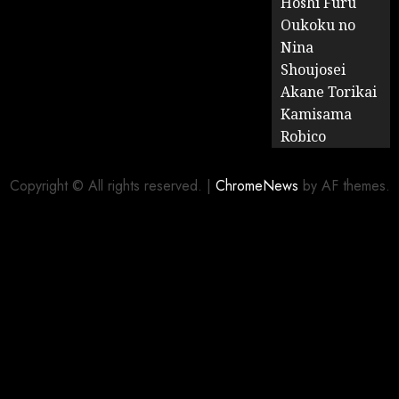
Hoshi Furu
Oukoku no
Nina
Shoujosei
Akane Torikai
Kamisama
Robico
Copyright © All rights reserved.
|
ChromeNews
by AF themes.