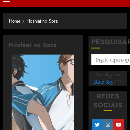
Home
Hoshiai no Sora
PESQUISA
Hoshiai no Sora
Nos siga no
Blue Sky
! ^^
REDES
SOCIAIS