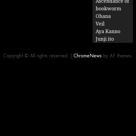
Ascendance of
bookworm
Ohana
Veil
Aya Kanno
Junji ito
Copyright © All rights reserved.
|
ChromeNews
by AF themes.