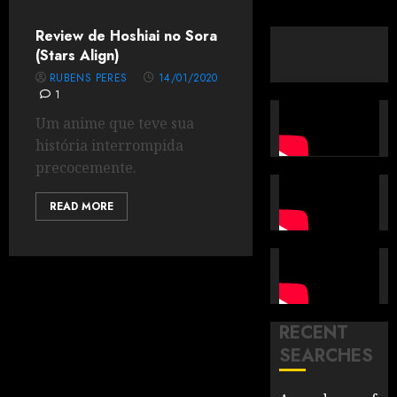
Review de Hoshiai no Sora
(Stars Align)
RUBENS PERES
14/01/2020
1
Um anime que teve sua
história interrompida
precocemente.
READ MORE
RECENT
SEARCHES