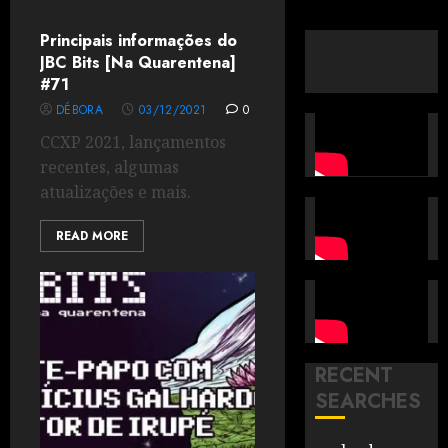
Principais informações do
JBC Bits [Na Quarentena]
#71
DÉBORA
03/12/2021
0
CCXP 2021, lançamentos
recentes, algumas
atualizações e mais.
READ MORE
RECENT
SEARCHES