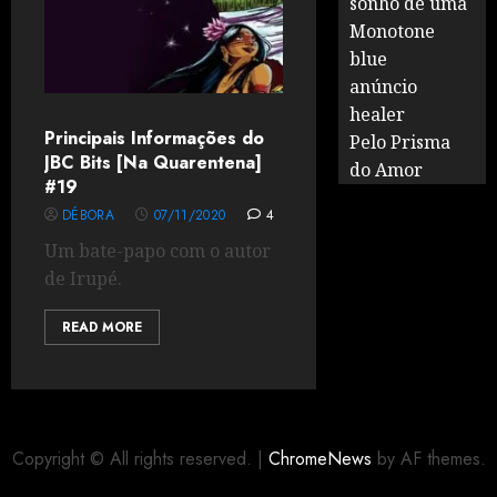
sonho de uma
Monotone
blue
anúncio
healer
Principais Informações do
Pelo Prisma
JBC Bits [Na Quarentena]
do Amor
#19
DÉBORA
07/11/2020
4
Um bate-papo com o autor
de Irupé.
READ MORE
Copyright © All rights reserved.
|
ChromeNews
by AF themes.