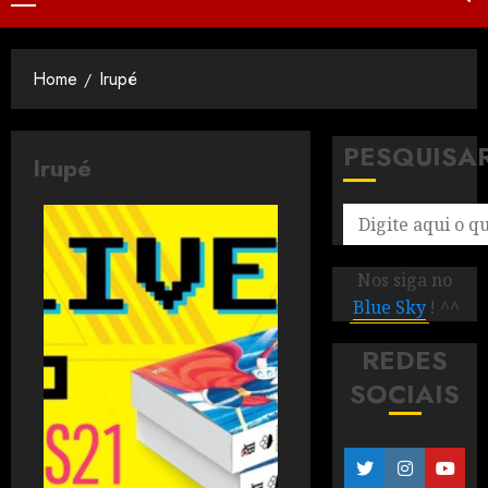
Home
Irupé
PESQUISA
Irupé
Nos siga no
Blue Sky
! ^^
REDES
SOCIAIS