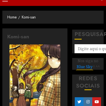
Home
Komi-san
PESQUISA
Komi-san
Nos siga no
Blue Sky
! ^^
REDES
SOCIAIS