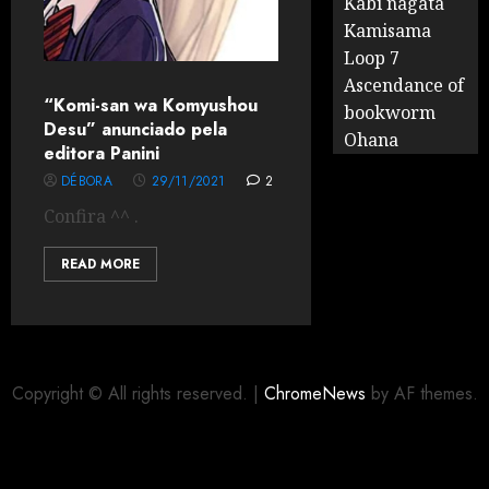
Kabi nagata
Kamisama
Loop 7
Ascendance of
“Komi-san wa Komyushou
bookworm
Desu” anunciado pela
Ohana
editora Panini
DÉBORA
29/11/2021
2
Confira ^^ .
READ MORE
Copyright © All rights reserved.
|
ChromeNews
by AF themes.