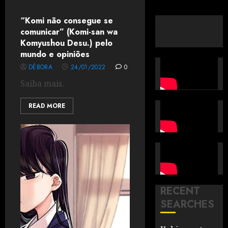
“Komi não consegue se
comunicar” (Komi-san wa
Komyushou Desu.) pelo
mundo e opiniões
DÉBORA
24/01/2022
0
Saiba mais.
READ MORE
RECENT
SEARCHES