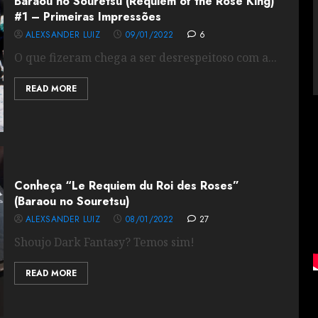
Baraou no Souretsu (Requiem of the Rose King)
#1 – Primeiras Impressões
ALEXSANDER LUIZ
09/01/2022
6
O que fizeram chega a ser desrespeitoso com a...
READ MORE
Conheça “Le Requiem du Roi des Roses”
(Baraou no Souretsu)
ALEXSANDER LUIZ
08/01/2022
27
Shoujo Dark Fantasy? Temos sim!
READ MORE