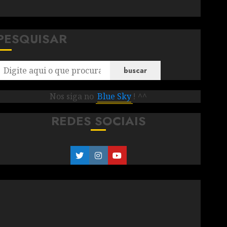
PESQUISAR
buscar
Nos siga no
Blue Sky
! ^^
REDES SOCIAIS