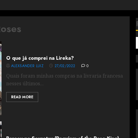
Roses
O que já comprei na Lireka?
ALEXSANDER LUIZ
27/02/2022
0
Quais foram minhas compras na livraria francesa
nesses últimos...
READ MORE