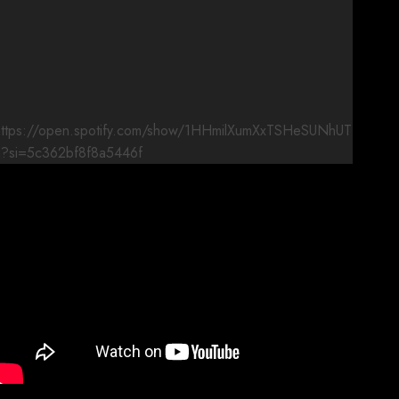
https://open.spotify.com/show/1HHmilXumXxTSHeSUNhUT
n?si=5c362bf8f8a5446f