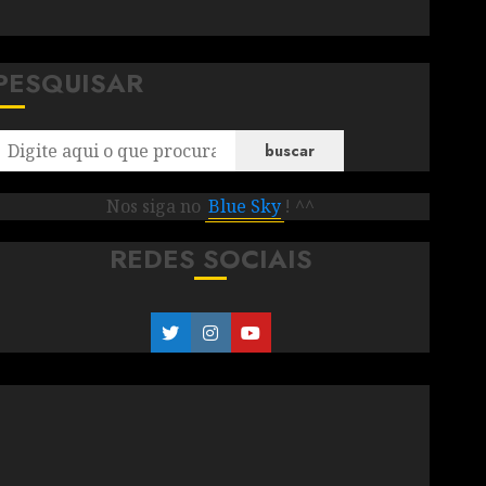
PESQUISAR
buscar
Nos siga no
Blue Sky
! ^^
REDES SOCIAIS