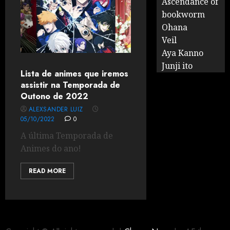
Ascendance of
bookworm
Ohana
Veil
Aya Kanno
Junji ito
Lista de animes que iremos
assistir na Temporada de
Outono de 2022
ALEXSANDER LUIZ
05/10/2022
0
A última Temporada de
Animes do ano!
READ MORE