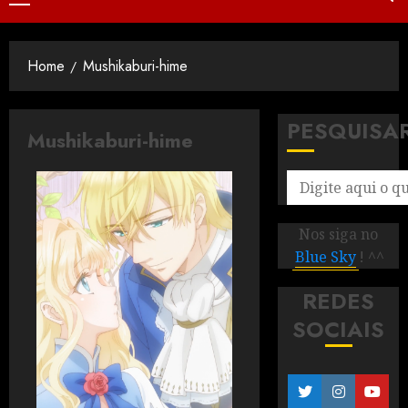
Home
Mushikaburi-hime
PESQUISA
Mushikaburi-hime
Nos siga no
Blue Sky
! ^^
REDES
SOCIAIS