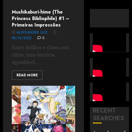
Mushikaburi-hime (The
Princess Bibliophile) #1 –
Primeiras Impressões
ALEXSANDER LUIZ
08/10/2022
0
Entre brilhos e closes nos
olhos, uma história
agradável...
READ MORE
RECENT
SEARCHES