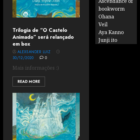
Ascendance of
bookworm
Ohana
Veil
Trilogia de “O Castelo
Aya Kanno
Animado” será relançado
Junji ito
em box
ALEXSANDER LUIZ
30/12/2020
0
Mais informações :)
READ MORE