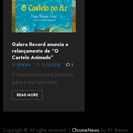
Galera Record anuncia o
relançamento de “O
Castelo Animado”
DÉBORA
17/10/2020
1
O lançamento está previsto
para o ano que vem.
READ MORE
Copyright © All rights reserved.
|
ChromeNews
by AF themes.