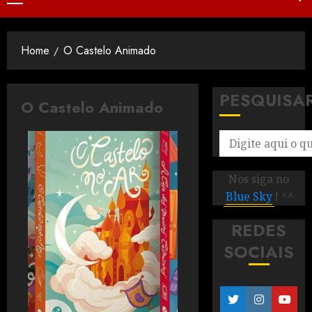
Home
O Castelo Animado
PESQUISA
O Castelo Animado
Nos siga no
Blue Sky
! ^^
REDES
SOCIAIS