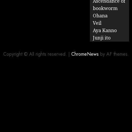
Ascendance of
bookworm
Ohana
Veil
Aya Kanno
Junji ito
Copyright © All rights reserved.
|
ChromeNews
by AF themes.