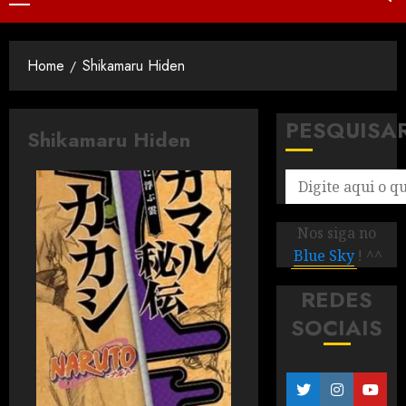
Home
Shikamaru Hiden
PESQUISA
Shikamaru Hiden
Nos siga no
Blue Sky
! ^^
REDES
SOCIAIS