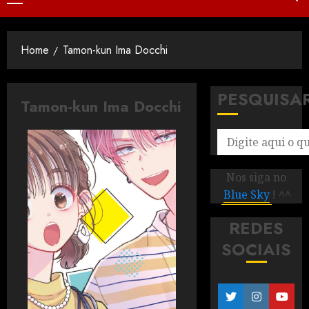
Home
Tamon-kun Ima Docchi
PESQUISA
Tamon-kun Ima Docchi
Nos siga no
Blue Sky
! ^^
REDES
SOCIAIS