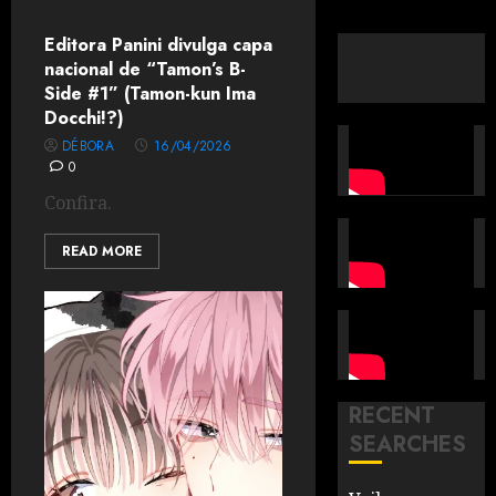
Editora Panini divulga capa
nacional de “Tamon’s B-
Side #1” (Tamon-kun Ima
Docchi!?)
DÉBORA
16/04/2026
0
Confira.
READ MORE
RECENT
SEARCHES