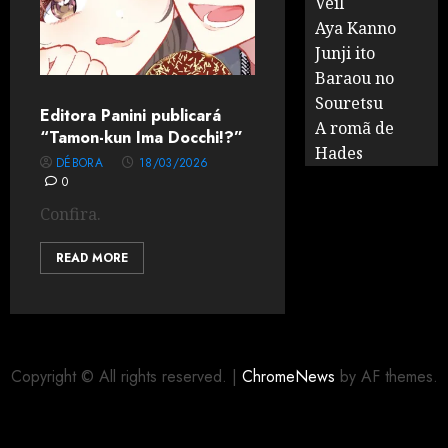
Veil
Aya Kanno
Junji ito
Baraou no
Souretsu
Editora Panini publicará
A romã de
“Tamon-kun Ima Docchi!?”
Hades
DÉBORA
18/03/2026
0
Confira.
READ MORE
Copyright © All rights reserved.
|
ChromeNews
by AF themes.