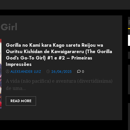
Girl
Gorilla no Kami kara Kago sareta Reijou wa
Ouritsu Kishidan de Kawaigarareru (The Gorilla
God’s Go-To Girl) #1 e #2 – Primeiras
Impressões
ALEXSANDER LUIZ
26/04/2025
0
A vida (não pacífica) e aventura (divertidíssima)
de uma...
READ MORE