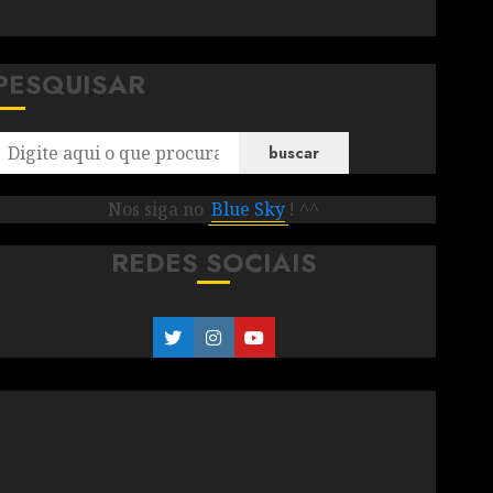
PESQUISAR
buscar
Nos siga no
Blue Sky
! ^^
REDES SOCIAIS