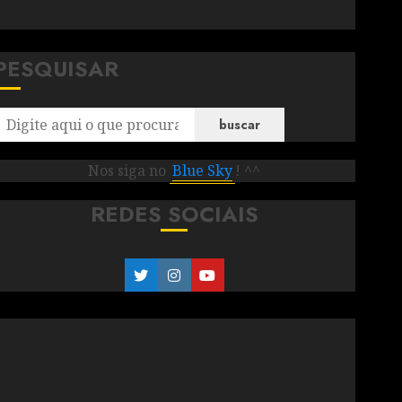
PESQUISAR
buscar
Nos siga no
Blue Sky
! ^^
REDES SOCIAIS