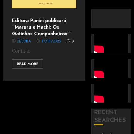
Editora Panini publicará
“Maruru e Hachi: Os
Gatinhos Companheiros”
DÉBORA
17/11/2025
0
Confira.
READ MORE
RECENT
SEARCHES