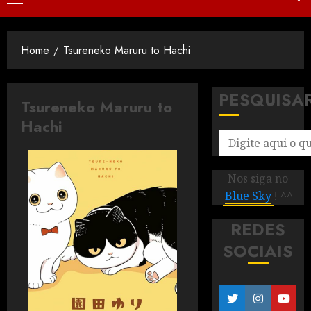
Home
Tsureneko Maruru to Hachi
PESQUISA
Tsureneko Maruru to
Hachi
Nos siga no
Blue Sky
! ^^
REDES
SOCIAIS