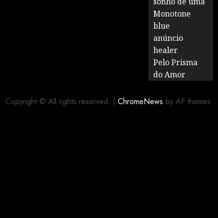
sonho de uma
Monotone
blue
anúncio
healer
Pelo Prisma
do Amor
Copyright © All rights reserved.
|
ChromeNews
by AF themes.