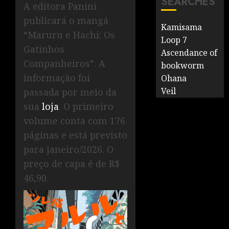
SEARCHES
A editora Panini
publicará o mangá
Kamisama
“Maruru e Hachi: Os
Loop 7
Gatinhos
Ascendance of
Companheiros”. A
bookworm
informação foi
Ohana
Veil
passada por meio da
sua
loja
. O primeiro
volume conta com 176
páginas e está previsto
para janeiro/2026. O
preço de capa é de R$
46,90.