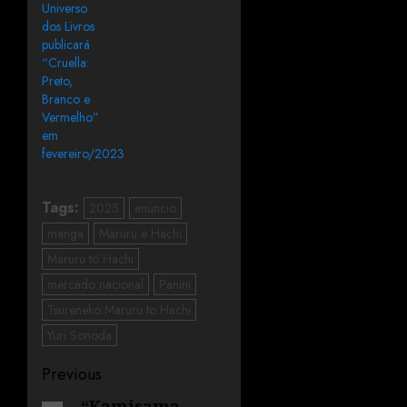
Universo
dos Livros
publicará
“Cruella:
Preto,
Branco e
Vermelho”
em
fevereiro/2023
Tags:
2025
anúncio
manga
Maruru e Hachi
Maruru to Hachi
mercado nacional
Panini
Tsureneko Maruru to Hachi
Yuri Sonoda
Previous
“Kamisama