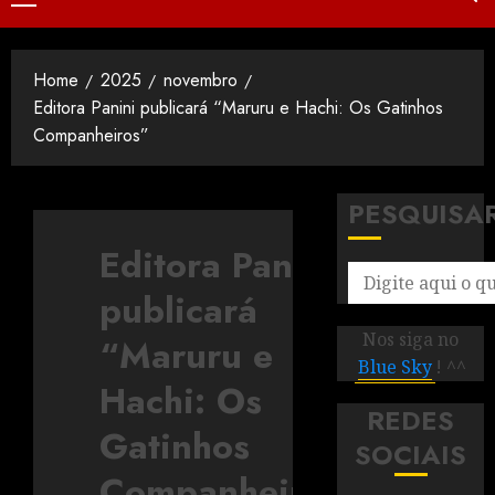
Home
2025
novembro
Editora Panini publicará “Maruru e Hachi: Os Gatinhos
Companheiros”
PESQUISA
Editora Panini
publicará
Nos siga no
“Maruru e
Blue Sky
! ^^
Hachi: Os
REDES
Gatinhos
SOCIAIS
Companheiros”