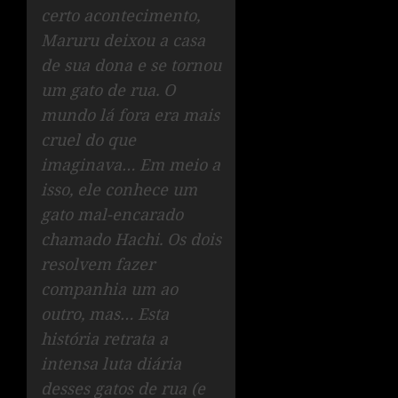
certo acontecimento,
Maruru deixou a casa
de sua dona e se tornou
um gato de rua. O
mundo lá fora era mais
cruel do que
imaginava… Em meio a
isso, ele conhece um
gato mal-encarado
chamado Hachi. Os dois
resolvem fazer
companhia um ao
outro, mas… Esta
história retrata a
intensa luta diária
desses gatos de rua (e