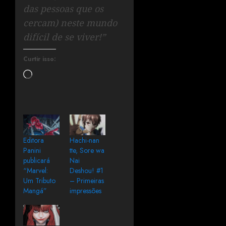
das pessoas que os
cercam) neste mundo
difícil de se viver!”
Curtir isso:
Editora
Hachi-nan
Panini
tte, Sore wa
publicará
Nai
“Marvel:
Deshou! #1
Um Tributo
– Primeiras
Mangá”
impressões