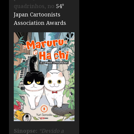
quadrinhos, no
54°
Japan Cartoonists
Association Awards
.
Sinopse:
“Devido a