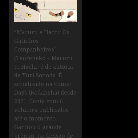
“Maruru e Hachi: Os
Gatinhos
Companheiros”
(Tsureneko – Maruru
to Hachi) é de autoria
de Yuri Sonoda. É
serializado na Comic
Days (Kodansha) desde
2021. Conta com 6
volumes publicados
até o momento.
Ganhou o grande
prêmio, na divisão de