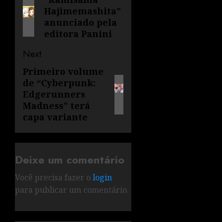
Hajimemashita”
anunciado pela
editora Panini
Next
Primeiro volume
de “Cyberpunk:
Edgerunners
Madness” terá
capa variante
Deixe um comentário
Você precisa fazer o
login
para publicar um comentário.