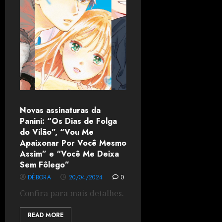
Novas assinaturas da
Panini: “Os Dias de Folga
do Vilão”, “Vou Me
Apaixonar Por Você Mesmo
Assim” e “Você Me Deixa
Sem Fôlego”
DÉBORA
20/04/2024
0
Confira para mais detalhes.
READ MORE