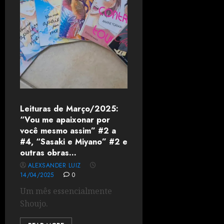
Leituras de Março/2025:
“Vou me apaixonar por
você mesmo assim” #2 a
#4, “Sasaki e Miyano” #2 e
outras obras…
ALEXSANDER LUIZ
14/04/2025
0
Um mês essencialmente
Shoujo.