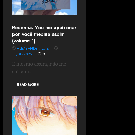
Resenha: Vou me apaixonar
por você mesmo assim
(volume 1)
ALEXSANDER LUIZ
11/01/2025
3
E mesmo assim, não me
cativou...
READ MORE