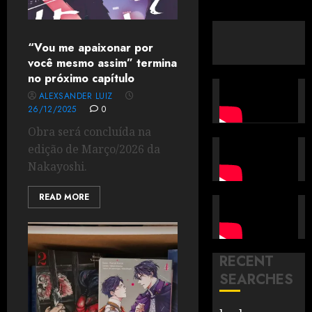
“Vou me apaixonar por
você mesmo assim” termina
no próximo capítulo
ALEXSANDER LUIZ
26/12/2025
0
Obra será concluída na
edição de Março/2026 da
Nakayoshi.
READ MORE
RECENT
SEARCHES