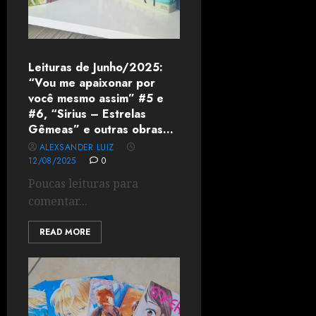
Leituras de Junho/2025:
“Vou me apaixonar por
você mesmo assim” #5 e
#6, “Sirius – Estrelas
Gêmeas” e outras obras…
ALEXSANDER LUIZ
12/08/2025
0
Poucas leituras para
comentar...
READ MORE