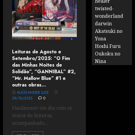
healer
twisted-
wonderland
darwin
Akatsuki no
Yona
Hoshi Furu
Leituras de Agosto e
Oukoku no
Setembro/2025: “O Fim
Nina
das Minhas Noites de
Solidão”, “GANNIBAL” #2,
“Mr. Mallow Blue” #1 e
outras obras…
ALEXSANDER LUIZ
29/10/2025
0
Finalmente em dia com os
textos de leituras,
acompanhado...