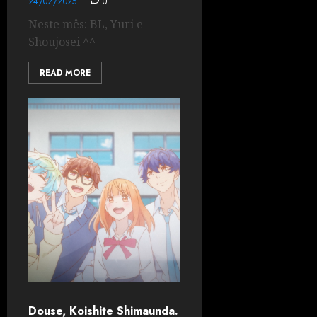
24/02/2025
0
Neste mês: BL, Yuri e
Shoujosei ^^
READ MORE
Douse, Koishite Shimaunda.