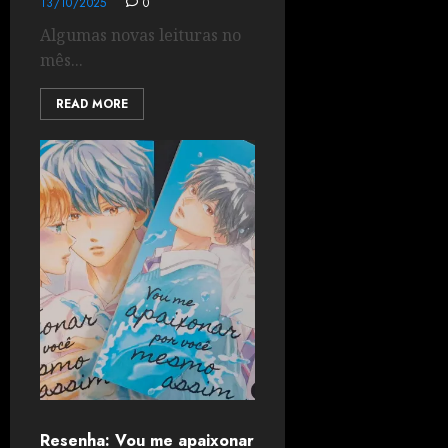
13/10/2025
0
Algumas novas leituras no
mês...
READ MORE
Resenha: Vou me apaixonar