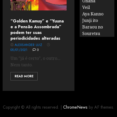
Ohana
Veil
Aya Kanno
Junji ito
“Golden Kamuy” e “Yuuna
e a Pensão Assombrada”
Baraou no
podem ter suas
Souretsu
periodicidades alteradas
ALEXSANDER LUIZ
05/01/2021
0
Um "já é certo", o outro...
Nem tanto.
READ MORE
Copyright © All rights reserved.
|
ChromeNews
by AF themes.