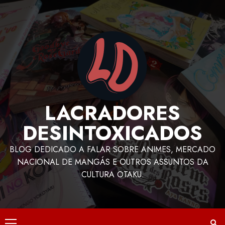
LACRADORES
DESINTOXICADOS
BLOG DEDICADO A FALAR SOBRE ANIMES, MERCADO
NACIONAL DE MANGÁS E OUTROS ASSUNTOS DA
CULTURA OTAKU.