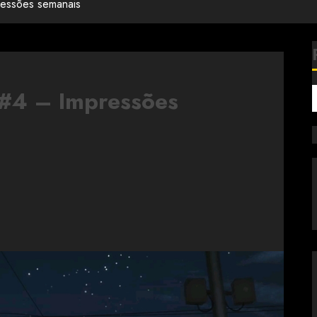
ressões semanais
 #4 – Impressões