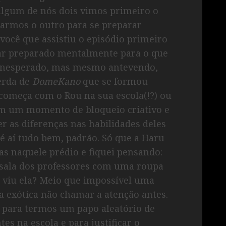
algum de nós dois vimos primeiro o
sarmos o outro para se preparar
 você que assistiu o episódio primeiro
car preparado mentalmente para o que
i inesperado, mas mesmo antevendo,
erda de
DomeKano
que se formou
 começa com o Rou na sua escola(!?) ou
 em um momento de bloqueio criativo e
r as diferenças nas habilidades deles
té aí tudo bem, padrão. Só que a Haru
as naquele prédio e fiquei pensando:
 sala dos professores com uma roupa
 viu ela? Meio que impossível uma
 exótica não chamar a atenção antes.
 para termos um papo aleatório de
es na escola e para justificar o