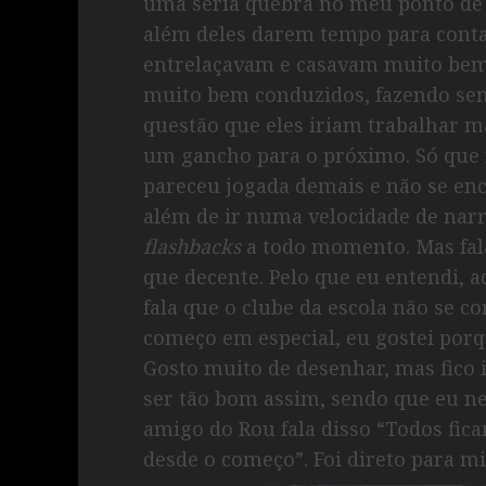
uma séria quebra no meu ponto de v
além deles darem tempo para conta 
entrelaçavam e casavam muito bem.
muito bem conduzidos, fazendo s
questão que eles iriam trabalhar m
um gancho para o próximo. Só que n
pareceu jogada demais e não se enc
além de ir numa velocidade de nar
flashbacks
a todo momento. Mas fala
que decente. Pelo que eu entendi, a
fala que o clube da escola não se 
começo em especial, eu gostei por
Gosto muito de desenhar, mas fico
ser tão bom assim, sendo que eu ne
amigo do Rou fala disso “Todos fi
desde o começo”. Foi direto para 