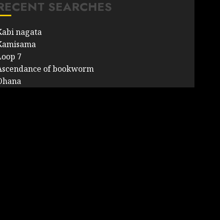
RECENT SEARCHES
Kabi nagata
Kamisama
Loop 7
Ascendance of bookworm
Ohana