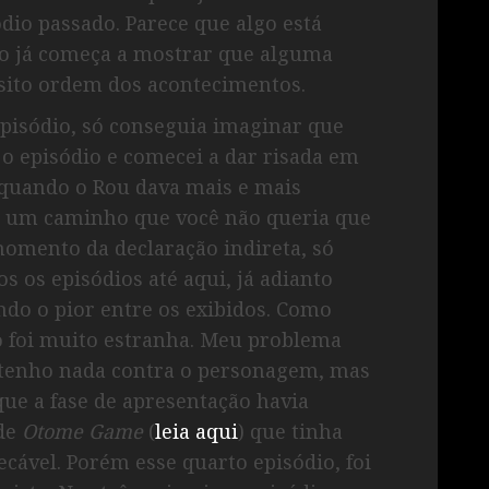
dio passado. Parece que algo está
io já começa a mostrar que alguma
esito ordem dos acontecimentos.
pisódio, só conseguia imaginar que
r o episódio e comecei a dar risada em
quando o Rou dava mais e mais
ra um caminho que você não queria que
omento da declaração indireta, só
 os episódios até aqui, já adianto
ndo o pior entre os exibidos. Como
o foi muito estranha. Meu problema
 tenho nada contra o personagem, mas
ue a fase de apresentação havia
 de
Otome Game
(
leia aqui
) que tinha
cável. Porém esse quarto episódio, foi