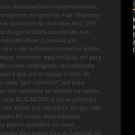
ários filmes/seriados/animes/novelas,
e aconteceu no episódio 4 de
Yesterday
a as intenções do moleque, Rou. QUE
ar do que já havia comentado nos
 contextualizar o pessoal que
eu e o Alê evitamos conversar muito
remos comentar aqui no blog, até para
ular nossa empolgação em comentar
mos e que irá se tornar o texto do
s uma “pré-conversa”, até para
s que sentimos ao assistir tal anime.
i, seria REALMENTE a nossa primeira
e um anime por completo. Só que rola
egairu
foi assim, determinados
os piores episódios no caso)…
uando algo muito fora do habitual ou