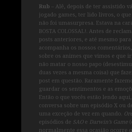
Rub –
Alê, depois de ter assistido v
jogado games, ter lido livros, o qu
não foi umasurpresa. Estava na car
BOSTA COLOSSAL!. Antes de reclam
posts anteriores, e até mesmo para
acompanha os nossos comentários, 
sobre os animes que vimos e que i
não matar o nosso papo (desestim
duas vezes a mesma coisa) que faze
post em questão. Raramente fazemo
guardar os sentimentos e as emoçõe
Então o que vocês estão lendo aqu
conversa sobre um episódio X ou d
uma exceção de vez em quando.
Or
episódios de
SAO
e
Darwin’s
Game
(
normalmente essa ocasião ocorre q