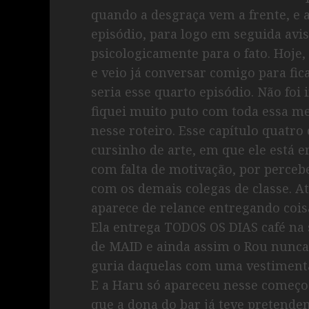
quando a desgraça vem a frente, e 
episódio, para logo em seguida avi
psicologicamente para o fato. Hoje,
e veio já conversar comigo para fi
seria esse quarto episódio. Não fo
fiquei muito puto com toda essa m
nesse roteiro. Esse capítulo quatro
cursinho de arte, em que ele está
com falta de motivação, por percebe
com os demais colegas de classe. A
aparece de relance entregando cois
Ela entrega TODOS OS DIAS café na
de MAID e ainda assim o Rou nunca
guria daquelas com uma vestimenta
E a Haru só apareceu nesse começo
que a dona do bar já teve pretendent