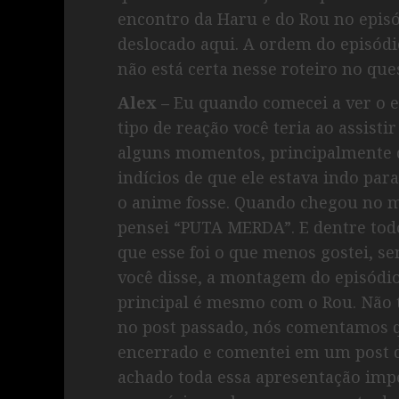
encontro da Haru e do Rou no episó
deslocado aqui. A ordem do episód
não está certa nesse roteiro no qu
Alex –
Eu quando comecei a ver o e
tipo de reação você teria ao assisti
alguns momentos, principalmente 
indícios de que ele estava indo pa
o anime fosse. Quando chegou no m
pensei “PUTA MERDA”. E dentre todos
que esse foi o que menos gostei, se
você disse, a montagem do episódi
principal é mesmo com o Rou. Não
no post passado, nós comentamos q
encerrado e comentei em um post
achado toda essa apresentação impe