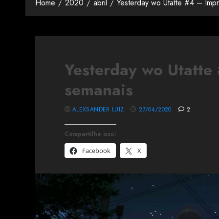
Home
2020
abril
Yesterday wo Utatte #4 – Imp
Yesterday wo Utatte
semanais
ALEXSANDER LUIZ
27/04/2020
2
Compartilhe isso:
Facebook
X