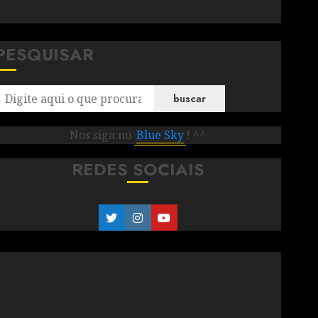
PESQUISAR
buscar
Nos siga no
Blue Sky
! ^^
REDES SOCIAIS