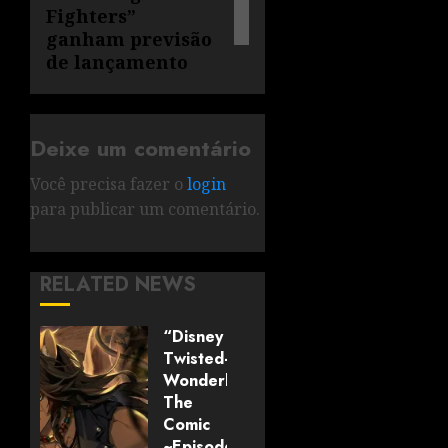
Fighters”
ganham previsão
de lançamento
Deixe um comentário
Você precisa fazer o
login
para publicar um comentário.
RELATED NEWS
“Disney
Twisted-
Wonderland:
The
Comic
~Episode