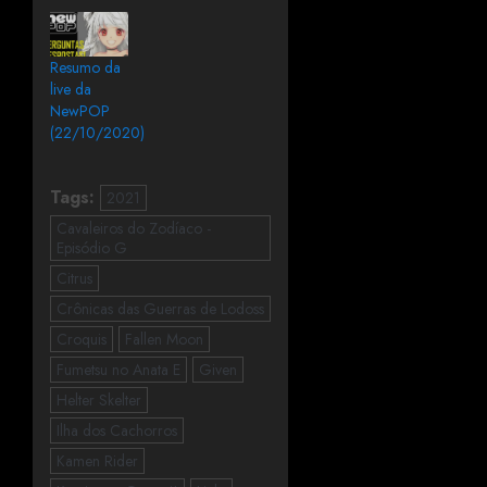
Resumo da
live da
NewPOP
(22/10/2020)
Tags:
2021
Cavaleiros do Zodíaco -
Episódio G
Citrus
Crônicas das Guerras de Lodoss
Croquis
Fallen Moon
Fumetsu no Anata E
Given
Helter Skelter
Ilha dos Cachorros
Kamen Rider