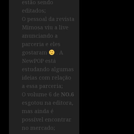
estão sendo
editados;
O pessoal da revista
Mimosa viu a live
anunciando a
parceria e eles
gostaram
. A
NewPOP está
estudando algumas
ideias com relação
a essa parceria;
O volume 6 de
NO.6
esgotou na editora,
mas ainda é
possível encontrar
no mercado;