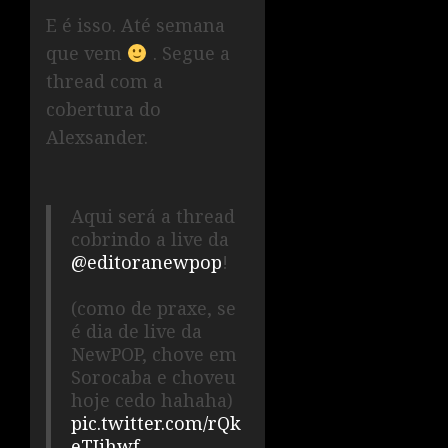
E é isso. Até semana
que vem
. Segue a
thread com a
cobertura do
Alexsander.
Aqui será a thread
cobrindo a live da
@editoranewpop
!
(como de praxe, se
é dia de live da
NewPOP, chove em
Sorocaba e choveu
hoje cedo hahaha)
pic.twitter.com/rQk
eTIjhwf