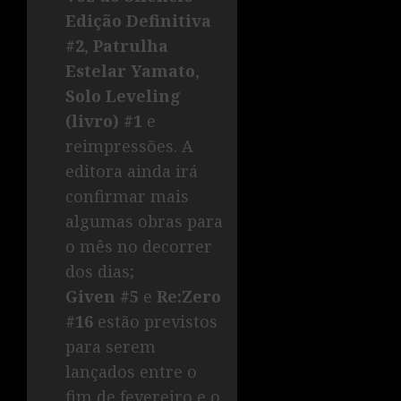
Edição Definitiva
#2
,
Patrulha
Estelar Yamato
,
Solo Leveling
(livro) #1
e
reimpressões. A
editora ainda irá
confirmar mais
algumas obras para
o mês no decorrer
dos dias;
Given #5
e
Re:Zero
#16
estão previstos
para serem
lançados entre o
fim de fevereiro e o