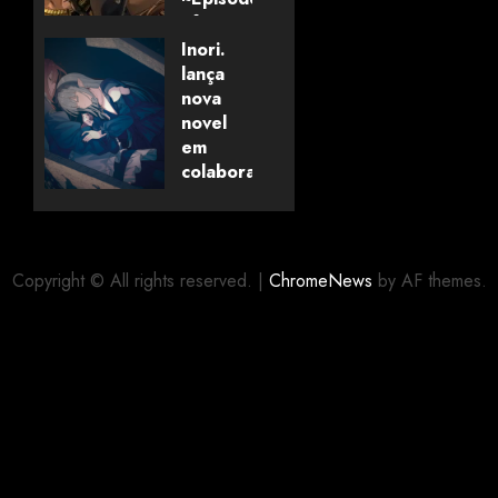
of
Savanaclaw~”
Inori.
anunciado
lança
pela
nova
Universo
novel
dos
em
Livros
colaboração
com
editora
06/08/2026
0
alemã
Copyright © All rights reserved.
|
ChromeNews
by AF themes.
06/08/2026
0