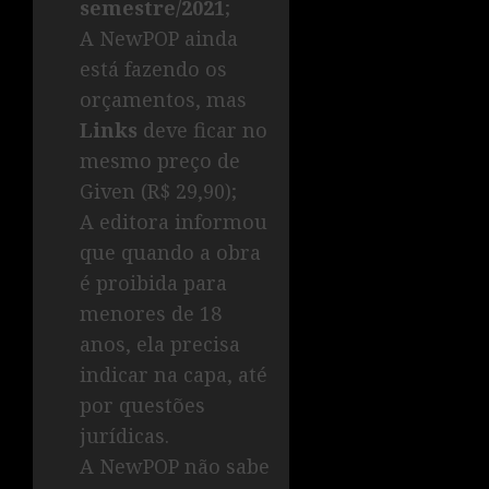
semestre/2021
;
A NewPOP ainda
está fazendo os
orçamentos, mas
Links
deve ficar no
mesmo preço de
Given (R$ 29,90);
A editora informou
que quando a obra
é proibida para
menores de 18
anos, ela precisa
indicar na capa, até
por questões
jurídicas.
A NewPOP não sabe