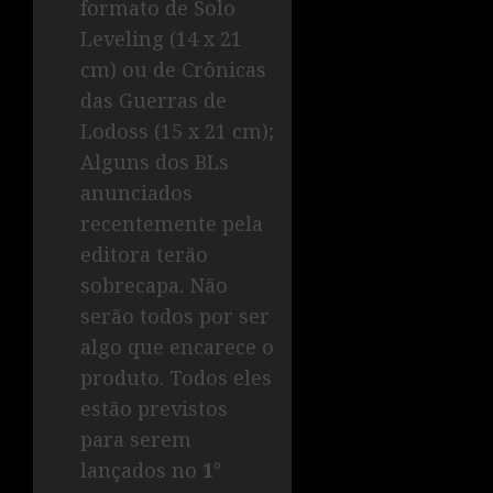
formato de Solo
Leveling (14 x 21
cm) ou de Crônicas
das Guerras de
Lodoss (15 x 21 cm);
Alguns dos BLs
anunciados
recentemente pela
editora terão
sobrecapa. Não
serão todos por ser
algo que encarece o
produto. Todos eles
estão previstos
para serem
lançados no
1°