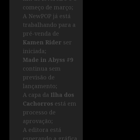
começo de março;
A NewPOP já está
trabalhando para a
pré-venda de
Kamen Rider
ser
iniciada;
Made in Abyss #9
continua sem
previsão de
lançamento;
A capa da
Ilha dos
Cachorros
está em
processo de
aprovação;
A editora está
esperando a gráfica