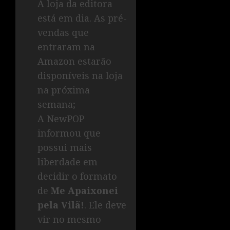
A loja da editora
está em dia. As pré-
vendas que
entraram na
Amazon estarão
disponíveis na loja
na próxima
semana;
A NewPOP
informou que
possui mais
liberdade em
decidir o formato
de
Me Apaixonei
pela Vilã!
. Ele deve
vir no mesmo