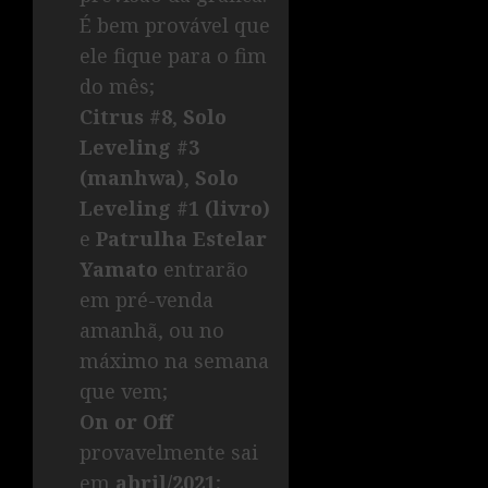
É bem provável que
ele fique para o fim
do mês;
Citrus #8
,
Solo
Leveling #3
(manhwa)
,
Solo
Leveling #1 (livro)
e
Patrulha Estelar
Yamato
entrarão
em pré-venda
amanhã, ou no
máximo na semana
que vem;
On or Off
provavelmente sai
em
abril/2021
;