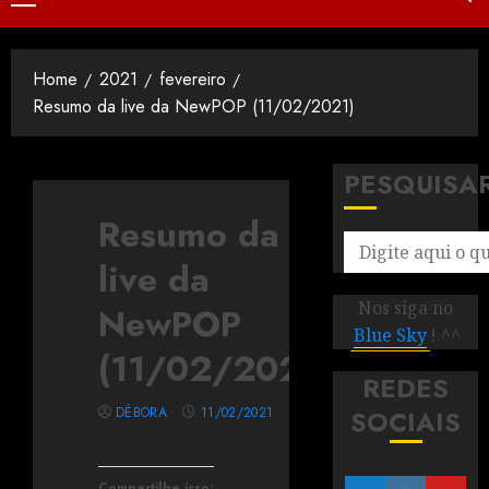
Home
2021
fevereiro
Resumo da live da NewPOP (11/02/2021)
PESQUISA
Resumo da
live da
Nos siga no
NewPOP
Blue Sky
! ^^
(11/02/2021)
REDES
DÉBORA
11/02/2021
SOCIAIS
Compartilhe isso: