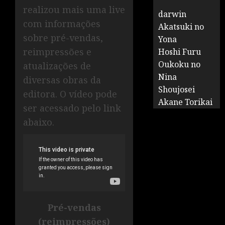
realizou mais uma live
darwin
com informações
Akatsuki no
sobre pré-vendas,
Yona
reimpressões e
Hoshi Furu
Oukoku no
atualizações de
Nina
diversas obras da
Shoujosei
editora. O vídeo pode
Akane Torikai
ser acessado pelo link
abaixo.
Pré-vendas
(reimpressões)