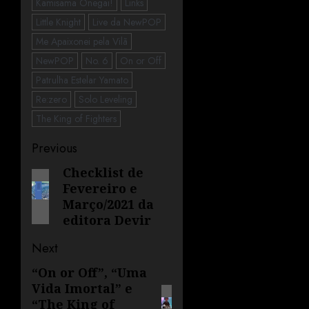
Kamisama Onegai!
Links
Little Knight
Live da NewPOP
Me Apaixonei pela Vilã
NewPOP
No. 6
On or Off
Patrulha Estelar Yamato
Re:zero
Solo Leveling
The King of Fighters
Previous
Checklist de
Fevereiro e
Março/2021 da
editora Devir
Next
“On or Off”, “Uma
Vida Imortal” e
“The King of