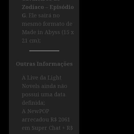
Zodíaco – Episódio
G
. Ele sairá no
mesmo formato de
Made in Abyss (15 x
21 cm);
Outras Informações
A Live da Light
Novels ainda não
possui uma data
definida;
A NewPOP
arrecadou R$ 2061
em Super Chat + R$