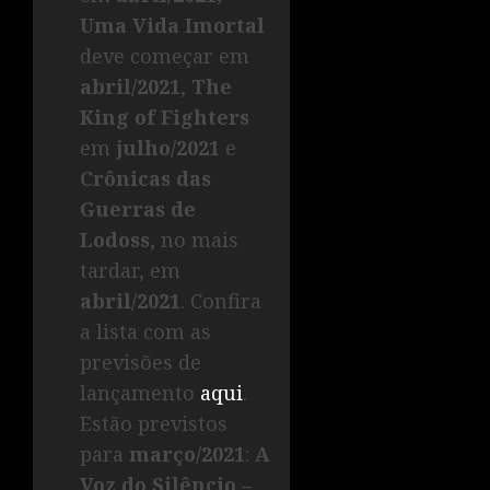
Uma Vida Imortal
deve começar em
abril/2021
,
The
King of Fighters
em
julho/2021
e
Crônicas das
Guerras de
Lodoss
, no mais
tardar, em
abril/2021
. Confira
a lista com as
previsões de
lançamento
aqui
.
Estão previstos
para
março/2021
:
A
Voz do Silêncio –