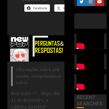
Facebook
X
Informações sobre pré-
vendas, reimpressões e
outros.
Boa noite ^^ . Hoje, dia
RECENT
11 de fevereiro, a
SEARCHES
editora NewPOP