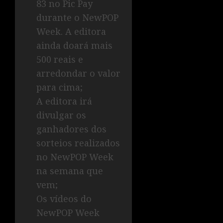
83 no Pic Pay
durante o NewPOP
Week. A editora
ainda doará mais
500 reais e
arredondar o valor
para cima;
A editora irá
divulgar os
ganhadores dos
sorteios realizados
no NewPOP Week
na semana que
vem;
Os vídeos do
NewPOP Week