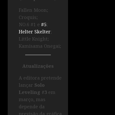
Fallen Moon;
Croquis;
NO.6 #1 e
#5
;
Helter Skelter
;
Little Knight;
Kamisama Onegai;
Atualizações
A editora pretende
lançar
Solo
Leveling #3
em
março, mas
depende da
previsão da gráfica.