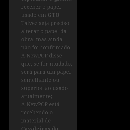
receber o papel
usado em
GTO
.
Talvez seja preciso
alterar o papel da
obra, mas ainda
não foi confirmado.
A NewPOP disse
que, se for mudado,
será para um papel
semelhante ou
superior ao usado
atualmente;
A NewPOP está
recebendo o
material de
Cavaleiros do