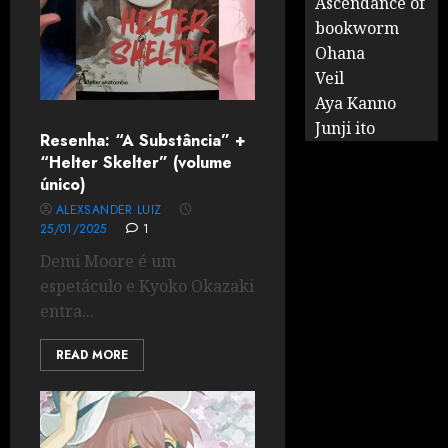
Ascendance of
bookworm
Ohana
Veil
Aya Kanno
Junji ito
Resenha: “A Substância” +
“Helter Skelter” (volume
único)
ALEXSANDER LUIZ
25/01/2025
1
Demi Moore é um
espetáculo e Kyoko Okazaki
entra...
READ MORE