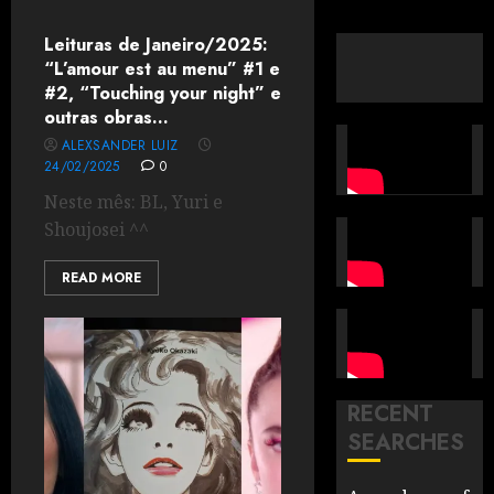
Leituras de Janeiro/2025:
“L’amour est au menu” #1 e
#2, “Touching your night” e
outras obras…
ALEXSANDER LUIZ
24/02/2025
0
Neste mês: BL, Yuri e
Shoujosei ^^
READ MORE
RECENT
SEARCHES