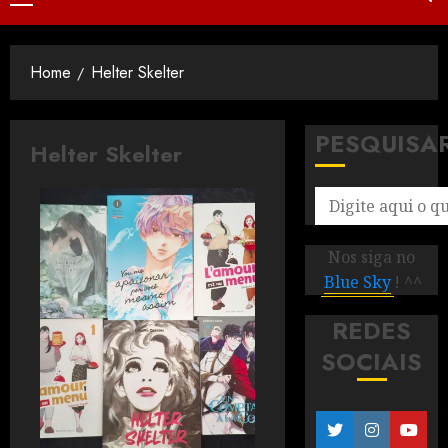
Home
Helter Skelter
PESQUISA
Helter Skelter
Nos siga no
Blue Sky
! ^^
REDES
SOCIAIS