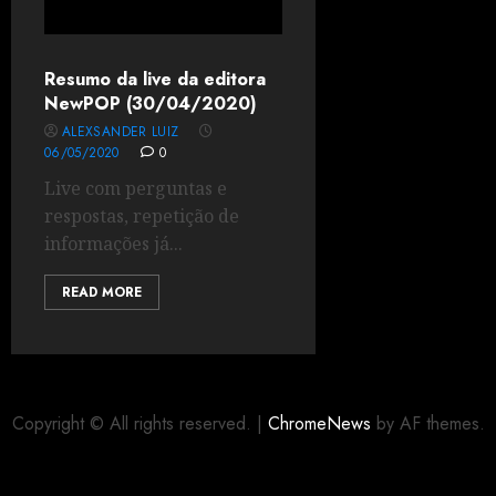
Resumo da live da editora
NewPOP (30/04/2020)
ALEXSANDER LUIZ
06/05/2020
0
Live com perguntas e
respostas, repetição de
informações já...
READ MORE
Copyright © All rights reserved.
|
ChromeNews
by AF themes.