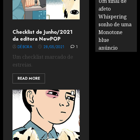
Um sinal de
afeto
Whispering
sonho de uma
Checklist de Junho/2021
Monotone
da editora NewPOP
blue
DÉBORA
28/05/2021
1
anúncio
Um checklist marcado de
estreias.
READ MORE