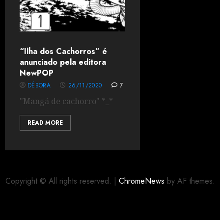
“Ilha dos Cachorros” é
anunciado pela editora
NewPOP
DÉBORA
26/11/2020
7
"Mangá de cachorro" *_*
READ MORE
Copyright © All rights reserved.
|
ChromeNews
by AF themes.