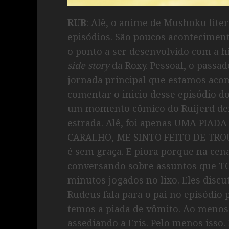
RUB
: Alê, o anime de Mushoku lite
episódios. São poucos aconteciment
o ponto a ser desenvolvido com a h
side story
da Roxy. Pessoal, o passa
jornada principal que estamos ac
comentar o inicio desse episódio do 
um momento cômico do Ruijerd de
estrada. Alê, foi apenas UMA PIA
CARALHO, ME SINTO FEITO DE TROUX
é sem graça. E piora porque na cen
conversando sobre assuntos que T
minutos jogados no lixo. Eles discu
Rudeus fala para o pai no episódio
temos a piada de vômito. Ao menos
assediando a Eris. Pelo menos isso