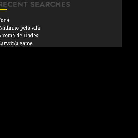
RECENT SEARCHES
Yona
Caidinho pela vilã
A romã de Hades
darwin's game