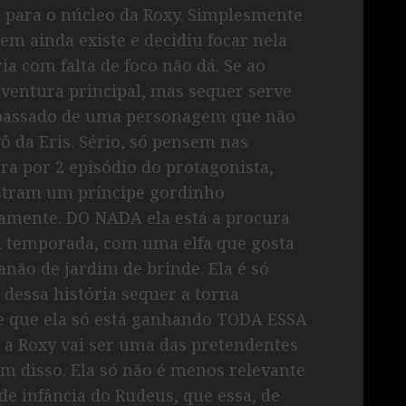
 para o núcleo da Roxy. Simplesmente
m ainda existe e decidiu focar nela
ria com falta de foco não dá. Se ao
aventura principal, mas sequer serve
 passado de uma personagem que não
ô da Eris. Sério, só pensem nas
ora por 2 episódio do protagonista,
stram um príncipe gordinho
vamente. DO NADA ela está a procura
a temporada, com uma elfa que gosta
ão de jardim de brinde. Ela é só
 dessa história sequer a torna
be que ela só está ganhando TODA ESSA
a Roxy vai ser uma das pretendentes
ém disso. Ela só não é menos relevante
de infância do Rudeus, que essa, de