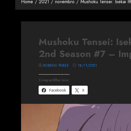
Home
2021
novembro
Mushoku Tensei: Isekai 
Mushoku Tensei: Isek
2nd Season #7 – Im
RUBENS PERES
18/11/2021
Compartilhe isso:
Facebook
X