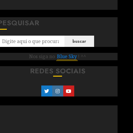
PESQUISAR
buscar
Nos siga no
Blue Sky
! ^^
REDES SOCIAIS