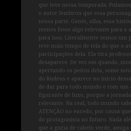
que teve nessa temporada. Pulamos
o autor lembrou que essa personage
nessa parte. Gente, olha, essa histó
menos fosse algo relevante para a 
para isso. Literalmente vemos um
teve mais tempo de tela do que o av
participações dela. Ela vira profess
desaparece. De vez em quando, mo
apertando os peitos dela, some no
do Rudeus e aparece no inicio dess
de dar para todo mundo e com um an
figurante de luxo, porque a jornada
relevante. Na real, todo mundo sa
ATENÇÃO no enredo, por causa que 
do protagonista no futuro. Nada al
que a guria de cabelo verde, amiga 