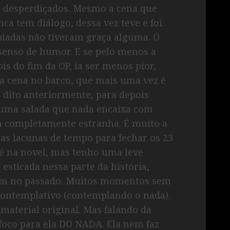
 desperdiçados. Mesmo a cena que
ca tem diálogo, dessa vez teve e foi
 piadas não tiveram graça alguma. O
senso de humor. E se pelo menos a
s do fim da OP, ia ser menos pior,
a cena no barco, que mais uma vez é
o dito anteriormente, para depois
 É uma salada que nada encaixa com
a completamente estranha. É muito a
s lacunas de tempo para fechar os 23
 é na novel, mas tenho uma leve
sticada nessa parte da história,
nem no passado. Muitos momentos sem
 contemplativo (contemplando o nada).
material original. Mas falando da
foco para ela DO NADA. Ela nem faz