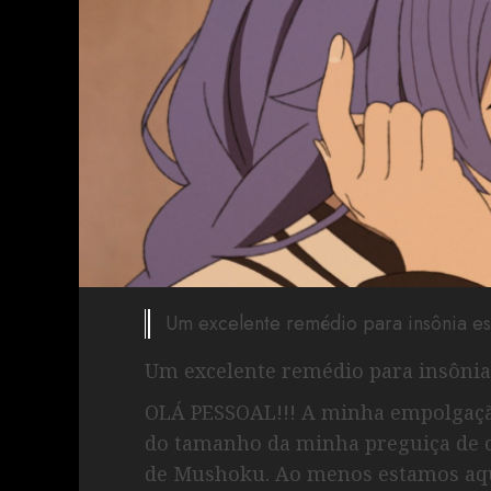
Um excelente remédio para insônia e
Um excelente remédio para insôni
OLÁ PESSOAL!!! A minha empolgação
do tamanho da minha preguiça de
de Mushoku. Ao menos estamos aqui