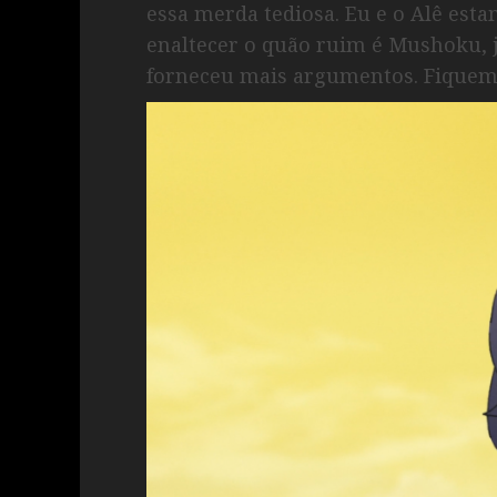
essa merda tediosa. Eu e o Alê esta
enaltecer o quão ruim é Mushoku, 
forneceu mais argumentos. Fiquem