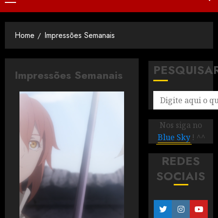
Home
Impressões Semanais
PESQUISA
Impressões Semanais
Nos siga no
Blue Sky
! ^^
REDES
SOCIAIS