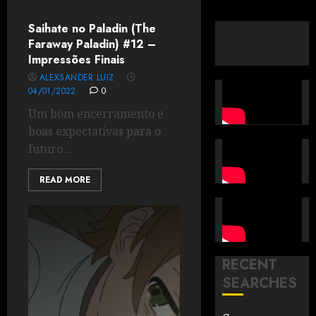
Saihate no Paladin (The
Faraway Paladin) #12 –
Impressões Finais
ALEXSANDER LUIZ
04/01/2022
0
Um bom encerramento e
boas expectativas para o
futuro...
READ MORE
RECENT
SEARCHES