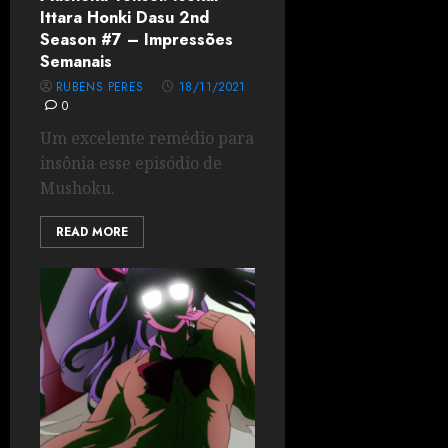
Ittara Honki Dasu 2nd
Season #7 – Impressões
Semanais
RUBENS PERES
18/11/2021
0
Um excelente remédio para
insônia esse episódio de
Mushoku.
READ MORE