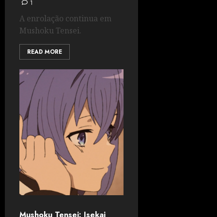
1
A enrolação continua em
Mushoku Tensei.
READ MORE
Mushoku Tensei: Isekai