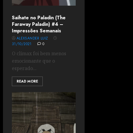
Saihate no Paladin (The
Faraway Paladin) #4 –
Impressões Semanais
ALEXSANDER LUIZ
31/10/2021
0
O clímax foi bem menos
emocionante que o
esperado...
READ MORE