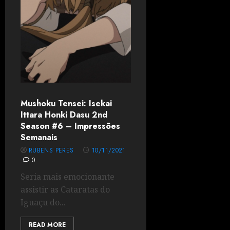
Mushoku Tensei: Isekai
Ittara Honki Dasu 2nd
Season #6 – Impressões
Semanais
RUBENS PERES
10/11/2021
0
Seria mais emocionante
assistir as Cataratas do
Iguaçu do...
READ MORE