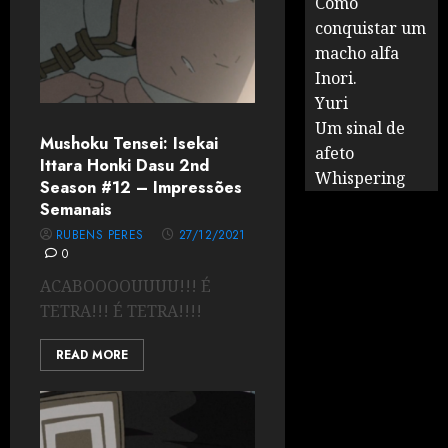
Como
conquistar um
macho alfa
Inori.
Yuri
Um sinal de
Mushoku Tensei: Isekai
afeto
Ittara Honki Dasu 2nd
Whispering
Season #12 – Impressões
Semanais
RUBENS PERES
27/12/2021
0
ACABOOOOUUUU!!! É
TETRA!!! É TETRA!!!!
READ MORE