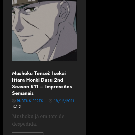
Mushoku Tensei: Isekai
Ittara Honki Dasu 2nd
Season #11 – Impressões
Semanais
RUBENS PERES
18/12/2021
2
Mushoku já em tom de
despedida.