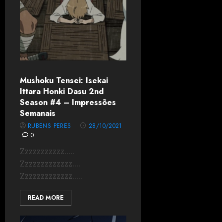
Mushoku Tensei: Isekai
Ittara Honki Dasu 2nd
Season #4 – Impressões
Semanais
RUBENS PERES
28/10/2021
0
Zzzzzzzzzzz.....
Zzzzzzzzzzzzz....
Zzzzzzzzzzzzz.....
READ MORE