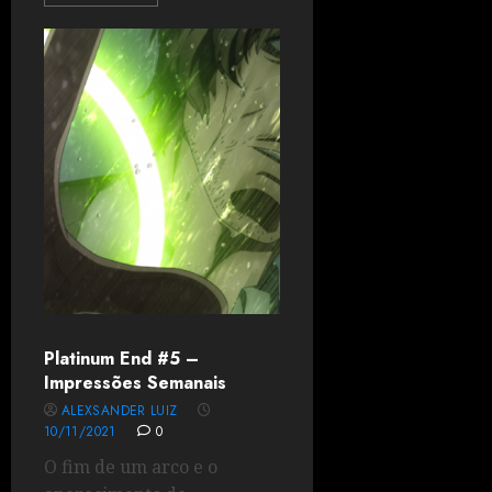
Platinum End #5 –
Impressões Semanais
ALEXSANDER LUIZ
10/11/2021
0
O fim de um arco e o