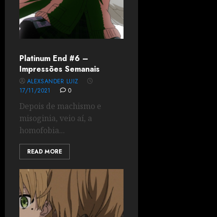
Platinum End #6 –
Impressões Semanais
ALEXSANDER LUIZ
17/11/2021
0
Depois de machismo e
misoginia, veio aí, a
homofobia...
READ MORE