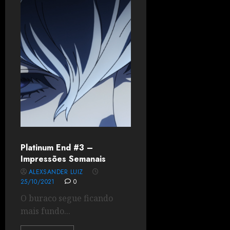
Platinum End #3 –
Impressões Semanais
ALEXSANDER LUIZ
25/10/2021
0
O buraco segue ficando
mais fundo...