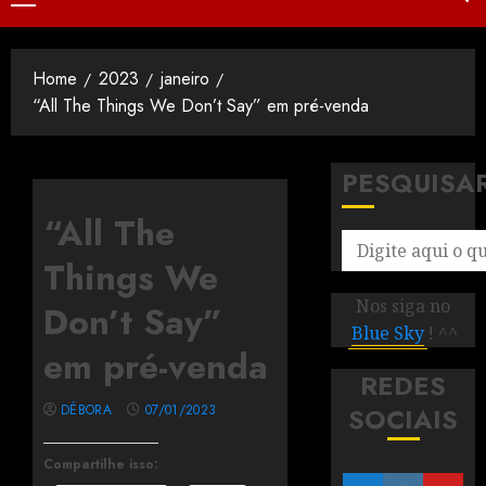
Home
2023
janeiro
“All The Things We Don’t Say” em pré-venda
PESQUISA
“All The
Things We
Nos siga no
Don’t Say”
Blue Sky
! ^^
em pré-venda
REDES
DÉBORA
07/01/2023
SOCIAIS
Compartilhe isso: