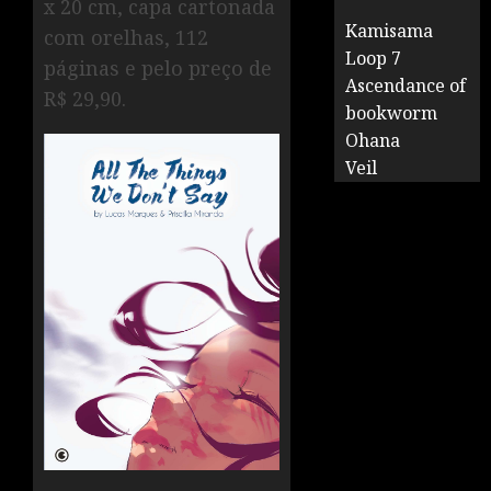
x 20 cm, capa cartonada
Kamisama
com orelhas, 112
Loop 7
páginas e pelo preço de
Ascendance of
R$ 29,90.
bookworm
Ohana
Veil