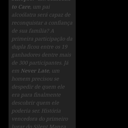
to Care
, um pai
alcoólatra será capaz de
reconquistar a confiança
de sua família? A
primeira participação da
dupla ficou entre os 19
ganhadores dentre mais
de 300 participantes. Já
em
Never Late
, um
homem precisou se
despedir de quem ele
era para finalmente
descobrir quem ele
poderia ser. História
vencedora do primeiro
lugar do Silent Manga