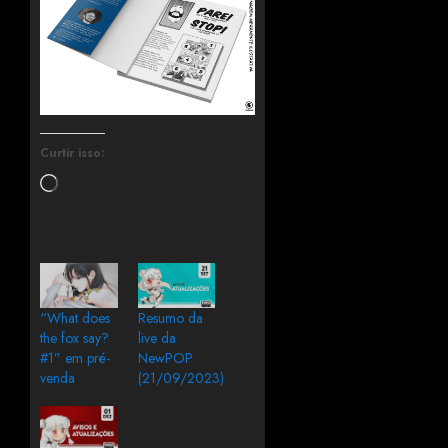
Curtir isso:
“What does
Resumo da
the fox say?
live da
#1” em pré-
NewPOP
venda
(21/09/2023)