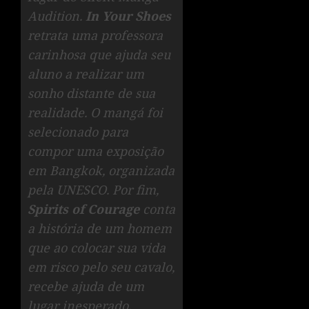
Audition.
In Your Shoes
retrata uma professora
carinhosa que ajuda seu
aluno a realizar um
sonho distante de sua
realidade. O mangá foi
selecionado para
compor uma exposição
em Bangkok, organizada
pela UNESCO. Por fim,
Spirits of Courage
conta
a história de um homem
que ao colocar sua vida
em risco pelo seu cavalo,
recebe ajuda de um
lugar inesperado.