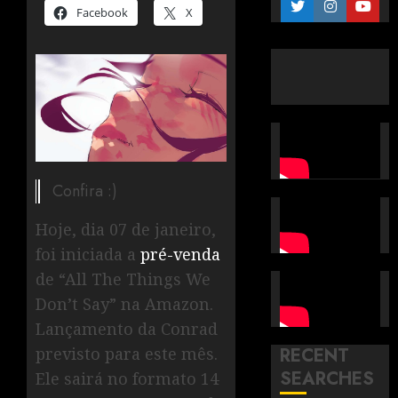
Facebook
X
Confira :)
Hoje, dia 07 de janeiro,
foi iniciada a
pré-venda
de “All The Things We
Don’t Say” na Amazon.
Lançamento da Conrad
previsto para este mês.
RECENT
SEARCHES
Ele sairá no formato 14