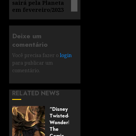
sairá pela Planeta
em fevereiro/2023
Deixe um
comentário
Você precisa fazer o
login
para publicar um
comentário.
RELATED NEWS
“Disney
Twisted-
Wonderland:
The
Comic