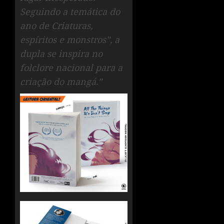
Seguindo a temática do
ano de Criaturas,
espíritos e monstros”, a
dupla se inspira no
folclore nacional para a
criação do mangá.”