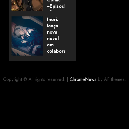
~Episode
of
Savanaclaw~”
Inori.
anunciado
lança
pela
nova
Universo
novel
dos
em
Livros
colaboração
com
editora
06/08/2026
0
alemã
Copyright © All rights reserved.
|
ChromeNews
by AF themes.
06/08/2026
0