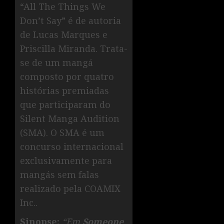
“All The Things We
Don’t Say” é de autoria
de Lucas Marques e
Priscilla Miranda. Trata-
se de um mangá
composto por quatro
histórias premiadas
que participaram do
Silent Manga Audition
(SMA). O SMA é um
concurso internacional
exclusivamente para
mangás sem falas
realizado pela COAMIX
Inc..
Sinopse:
“Em
Someone