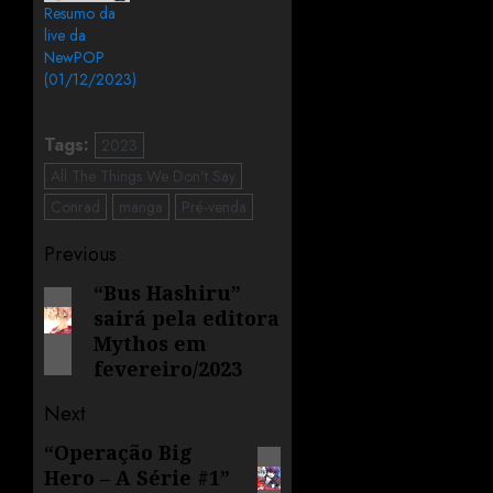
Resumo da
live da
NewPOP
(01/12/2023)
Tags:
2023
All The Things We Don't Say
Conrad
manga
Pré-venda
Previous
“Bus Hashiru”
sairá pela editora
Mythos em
fevereiro/2023
Next
“Operação Big
Hero – A Série #1”