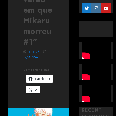
em que
Hikaru
morreu
#1”
DÉBORA
17/03/2023
Compartilhe isso:
Facebook
X
RECENT