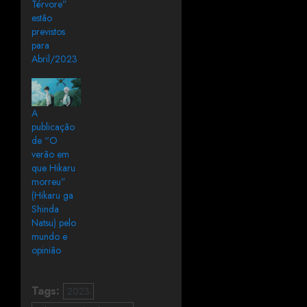
Térvore”
estão
previstos
para
Abril/2023
A
publicação
de “O
verão em
que Hikaru
morreu”
(Hikaru ga
Shinda
Natsu) pelo
mundo e
opinião
Tags:
2023