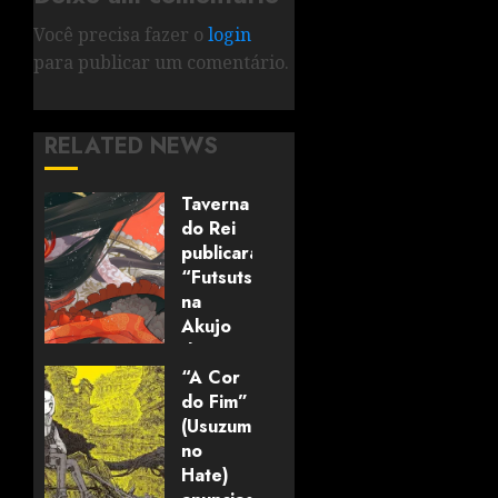
Você precisa fazer o
login
para publicar um comentário.
RELATED NEWS
Taverna
do Rei
publicará
“Futsutsuka
na
Akujo
dewa
Gozaimasu
“A Cor
ga”
do Fim”
(mangá)
(Usuzumi
no
Hate)
05/08/2026
0