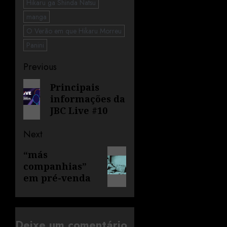
Hikaru ga Shinda Natsu
manga
O Verão em que Hikaru Morreu
Panini
Previous
Principais
informações da
JBC Live #10
Next
“más
companhias”
em pré-venda
Deixe um comentário