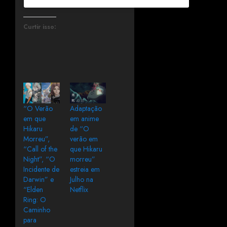
Curtir isso:
“O Verão
Adaptação
em que
em anime
Hikaru
de “O
Morreu”,
verão em
“Call of the
que Hikaru
Night”, “O
morreu”
Incidente de
estreia em
Darwin” e
Julho na
“Elden
Netflix
Ring: O
Caminho
para