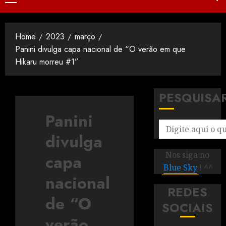
Home
2023
março
Panini divulga capa nacional de “O verão em que
Hikaru morreu #1”
PESQUISA
Panini
divulga
Nos siga no
capa
Blue Sky
! ^^
nacional
REDES
de “O
SOCIAIS
verão