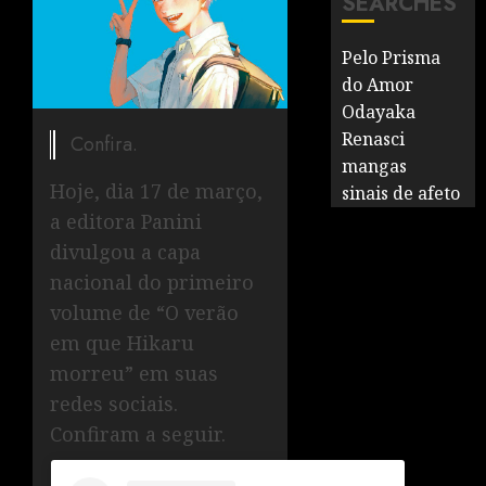
SEARCHES
Pelo Prisma
do Amor
Odayaka
Renasci
Confira.
mangas
Hoje, dia 17 de março,
sinais de afeto
a editora Panini
divulgou a capa
nacional do primeiro
volume de “O verão
em que Hikaru
morreu” em suas
redes sociais.
Confiram a seguir.