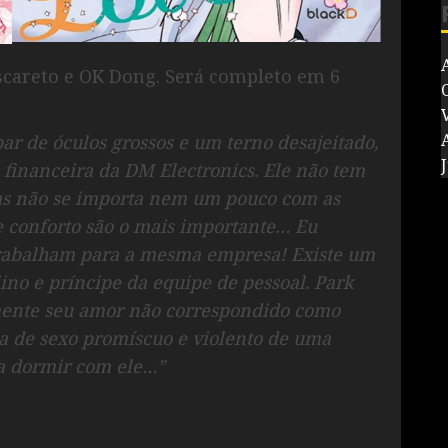
scareto e OK Dong. Será completo em 6
V
r de óculos grossos e um terno desajeitado,
J
 financeira da DM Electronics. Ele não tem
mas não se importa nem um pouco com as
 e conforto são o mais importante… Eu
trabalham para a mesma empresa! Existe um
ino e príncipe da equipe de pessoal. Park
mente seu amor não correspondido como
a de sexo promíscuo e violento de uma
sa dormir com ele…”