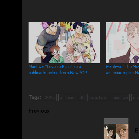
Manhwa “Love so Pure” será
Manhwa “The Ne
publicado pela editora NewPOP
anunciado pela 
Tags:
2023
anúncio
BL
Boys Love
manhwa
me
Previous
E