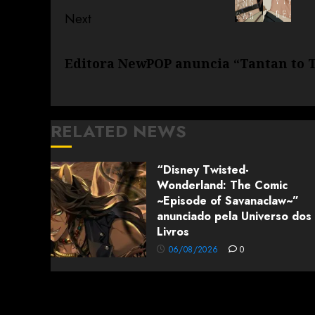
Next
Editora NewPOP anuncia “Tantan to 
RELATED NEWS
“Disney Twisted-
Wonderland: The Comic
~Episode of Savanaclaw~”
anunciado pela Universo dos
Livros
06/08/2026
0