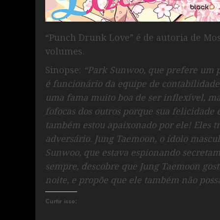
“Punch Drunk Love” é de autoria de Mo
volumes.
Sinopse:
“Park Sunwoo, que prefere um pa
é funcionário da equipe de contabilidade
uma fama muito boa de ser inflexível, 
fofocas dos outros porque sua felicidade
também estou apaixonado por ele! Eles 
adversário. Jung Taemoon, o ídolo mascul
Sunwoo, que estava espionando secreta
sempre, descobre que Jung Taemoon gost
noite, e propõe que ele também não pos
Curtir isso: