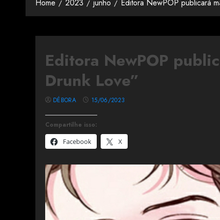
Home
2023
junho
Editora NewPOP publicará 
Editora NewPOP publi
Drunk Love”
DÉBORA
15/06/2023
Compartilhe isso:
Facebook
X