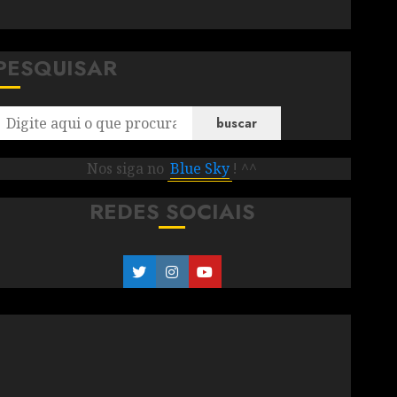
PESQUISAR
buscar
Nos siga no
Blue Sky
! ^^
REDES SOCIAIS