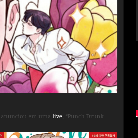
OP anunciou em uma
live
, “Punch Drunk