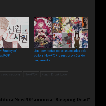
w Employee”
Lista com todas obras anunciadas pela
NewPOP
editora NewPOP e suas previsões de
lançamento
rcado nacional
NewPOP
Punch Drunk Love
ditora NewPOP anuncia “Sleeping Dead”