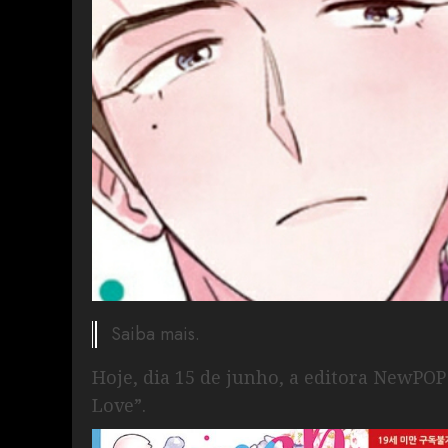
Saiba mais.
Hoje, dia 15 de junho, a editora NewP
Love”.