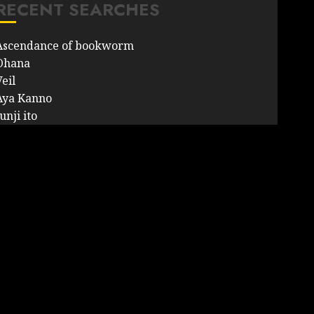
RECENT SEARCHES
Ascendance of bookworm
Ohana
eil
Aya Kanno
unji ito