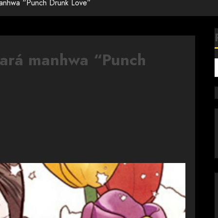
manhwa “Punch Drunk Love”
cará manhwa “Punch