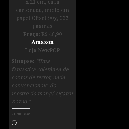
x 21 cm, capa
cartonada, miolo em
papel Offset 90g, 232
páginas
Preço:
R$ 46,90
Amazon
Loja NewPOP
Sinopse:
“Uma
fantástica coletânea de
contos de terror, nada
convencionais, do
mestre do mangá Ogatsu
Kazuo.”
Curtir isso: