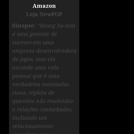
Amazon
Loja NewPOP
Sinopse:
“Seong Su-min
é uma gerente de
sucesso em uma
empresa desenvolvedora
de jogos, mas ela
esconde uma vida
pessoal que é uma
verdadeira montanha-
russa, repleta de
questões não resolvidas
e relações conturbadas,
incluindo um
relacionamento