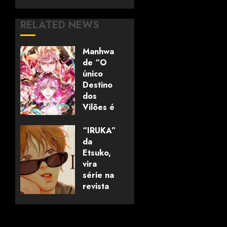
RELATED NEWS
Manhwa
de “O
único
Destino
dos
Vilões é
a
Morte”
“IRUKA”,
termina
da
na
Etsuko,
Coreia
vira
do Sul
série na
revista
MANGABU!
19/07/2026
0
18/07/2026