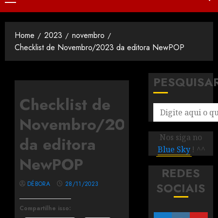
Home
2023
novembro
Checklist de Novembro/2023 da editora NewPOP
PESQUISA
Checklist de
Novembro/2023
Nos siga no
da editora
Blue Sky
! ^^
NewPOP
REDES
DÉBORA
28/11/2023
SOCIAIS
Compartilhe isso: