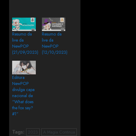
Resumo da
Resumo da
live da
live da
NewPOP
NewPOP
(21/09/2023)
(12/10/2023)
Editora
NewPOP
divulga capa
nacional de
“What does
the fox say?
#1”
Tags:
2023
A Magia Continua