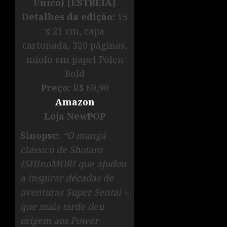
Único) [ESTREIA]
Detalhes da edição:
15
x 21 cm, capa
cartonada, 320 páginas,
miolo em papel Pólen
Bold
Preço:
R$ 69,90
Amazon
Loja NewPOP
Sinopse:
“O mangá
clássico de Shotaro
ISHInoMORI que ajudou
a inspirar décadas de
aventuras Super Sentai –
que mais tarde deu
origem aos Power