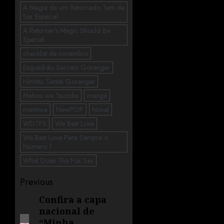
A Magia de um Retornado Tem de
Ser Especial
A Returner's Magic Should Be
Special
checklist de novembro
Esquadrão Secreto Gorenger
Himitsu Sentai Gorenger
Mahou wa Tsuzuku
mangá
manhwa
NewPOP
Novel
WDTFS
We Best Love
We Best Love Para Sempre o
Número 1
What Does The Fox Say
Previous
Confira a capa
nacional de
“Minha