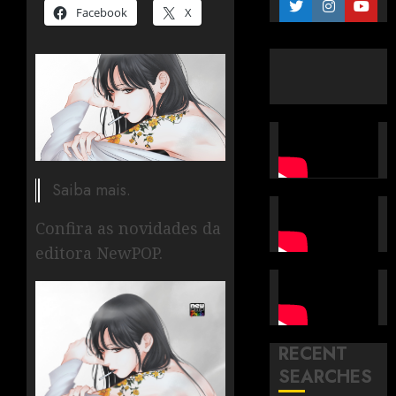
Facebook
X
Saiba mais.
Confira as novidades da
editora NewPOP.
RECENT
SEARCHES