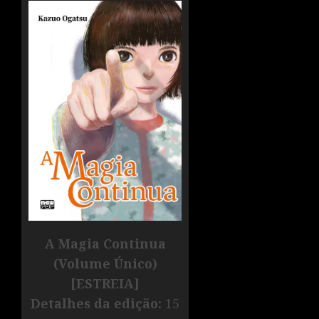
A Magia Continua
(Volume Único)
[ESTREIA]
Detalhes da edição:
15