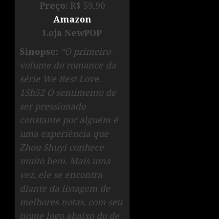
Preço:
R$ 59,90
Amazon
Loja NewPOP
Sinopse:
“O primeiro
volume do romance da
série We Best Love.
15h52 O sentimento de
ser pressionado
constante por alguém é
uma experiência que
Zhou Shuyi conhece
muito bem. Mais uma
vez, ele se encontra
diante da listagem de
melhores notas, com seu
nome logo abaixo do de