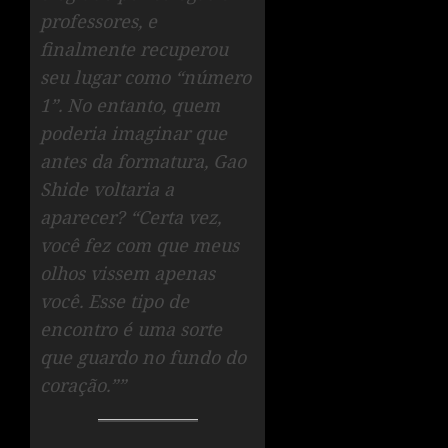
professores, e
finalmente recuperou
seu lugar como “número
1”. No entanto, quem
poderia imaginar que
antes da formatura, Gao
Shide voltaria a
aparecer? “Certa vez,
você fez com que meus
olhos vissem apenas
você. Esse tipo de
encontro é uma sorte
que guardo no fundo do
coração.””