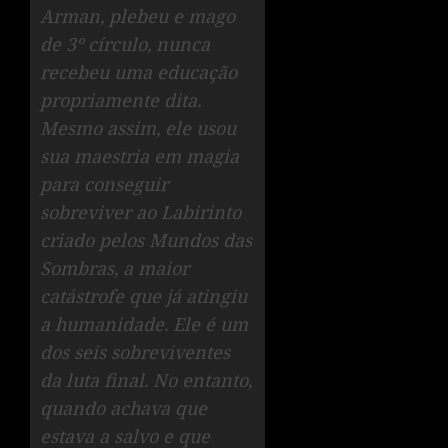
Arman, plebeu e mago
de 3º círculo, nunca
recebeu uma educação
propriamente dita.
Mesmo assim, ele usou
sua maestria em magia
para conseguir
sobreviver ao Labirinto
criado pelos Mundos das
Sombras, a maior
catástrofe que já atingiu
a humanidade. Ele é um
dos seis sobreviventes
da luta final. No entanto,
quando achava que
estava a salvo e que