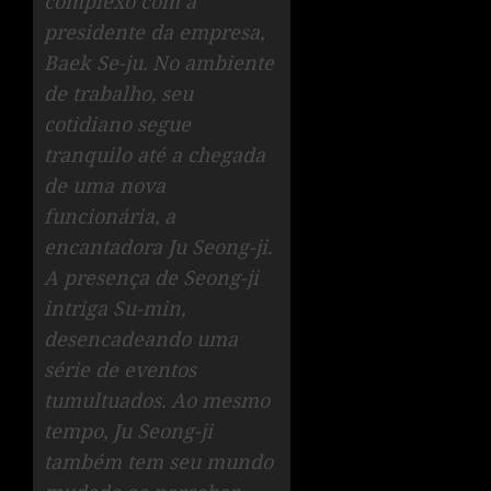
complexo com a
presidente da empresa,
Baek Se-ju. No ambiente
de trabalho, seu
cotidiano segue
tranquilo até a chegada
de uma nova
funcionária, a
encantadora Ju Seong-ji.
A presença de Seong-ji
intriga Su-min,
desencadeando uma
série de eventos
tumultuados. Ao mesmo
tempo, Ju Seong-ji
também tem seu mundo