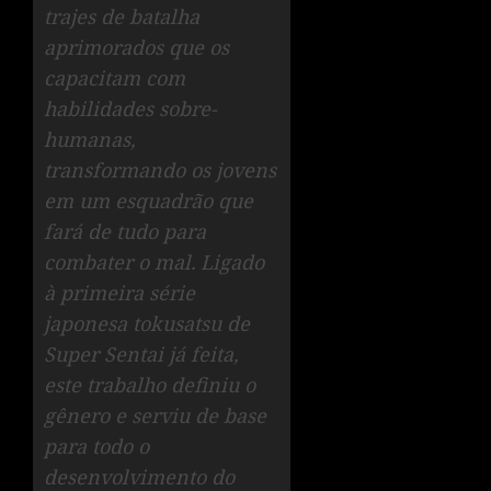
trajes de batalha
aprimorados que os
capacitam com
habilidades sobre-
humanas,
transformando os jovens
em um esquadrão que
fará de tudo para
combater o mal. Ligado
à primeira série
japonesa tokusatsu de
Super Sentai já feita,
este trabalho definiu o
gênero e serviu de base
para todo o
desenvolvimento do