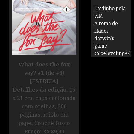
Caidinho pela
vilã
A romã de
Hades
darwin's
game
solo+leveling+4
What does the fox
say? #1 (de #6)
[ESTREIA]
Detalhes da edição:
15
x 21 cm, capa cartonada
com orelhas, 360
páginas, miolo em
papel Couchê Fosco
Preço:
R$ 89,90