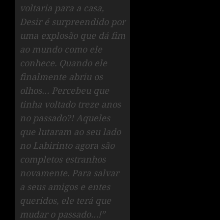
voltaria para a casa,
Desir é surpreendido por
uma explosão que dá fim
ao mundo como ele
conhece. Quando ele
finalmente abriu os
olhos… Percebeu que
tinha voltado treze anos
no passado?! Aqueles
que lutaram ao seu lado
no Labirinto agora são
completos estranhos
novamente. Para salvar
a seus amigos e entes
queridos, ele terá que
mudar o passado…!”