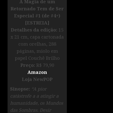
A Magia de um
Retornado Tem de Ser
Especial #1 (de #4+)
[ESTREIA]
Detalhes da edição:
15
x 21 cm, capa cartonada
com orelhas, 288
páginas, miolo em
papel Couchê Brilho
Preço:
R$ 79,90
Amazon
Loja NewPOP
Sinopse:
“A pior
catástrofe a a atingir a
humanidade, os Mundos
das Sombras. Desir