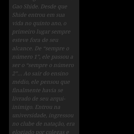
Gao Shide. Desde que
Shide entrou em sua
vida no quinto ano, o
primeiro lugar sempre
esteve fora de seu
alcance. De “sempre o
número 1”, ele passou a
ser o “sempre o número
2”… Ao sair do ensino
médio, ele pensou que
finalmente havia se
livrado de seu arqui-
inimigo. Entrou na
universidade, ingressou
no clube de natação, era
elogiado por colegas e