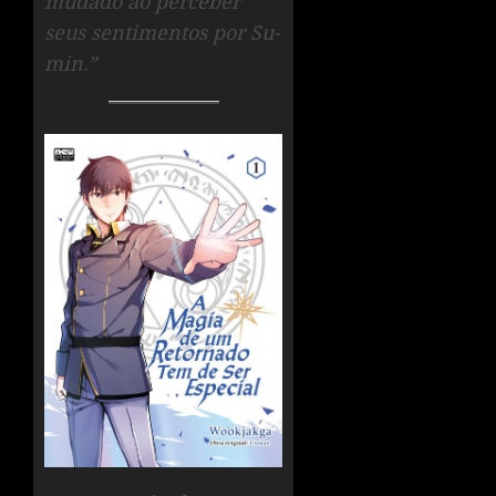
mudado ao perceber
seus sentimentos por Su-
min.”