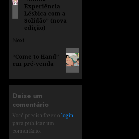
Experiência
Lésbica com a
Solidão” (nova
edição)
Next
“Come to Hand”
em pré-venda
Deixe um
comentário
Você precisa fazer o
login
para publicar um
comentário.