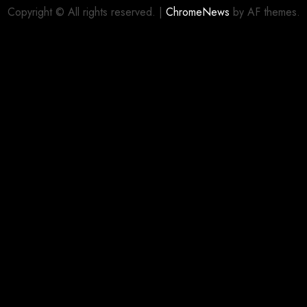
0
Copyright © All rights reserved.
|
ChromeNews
by AF themes.