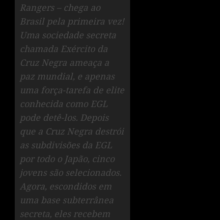
Rangers – chega ao
Brasil pela primeira vez!
Uma sociedade secreta
chamada Exército da
Cruz Negra ameaça a
paz mundial, e apenas
uma força-tarefa de elite
conhecida como EGL
pode detê-los. Depois
que a Cruz Negra destrói
as subdivisões da EGL
por todo o Japão, cinco
jovens são selecionados.
Agora, escondidos em
uma base subterrânea
secreta, eles recebem