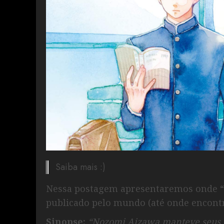
Saiba mais :)
Nessa postagem apresentaremos onde “B
publicado pelo mundo (até onde encont
Sinopse:
“Nozomi Aizawa manteve seus s