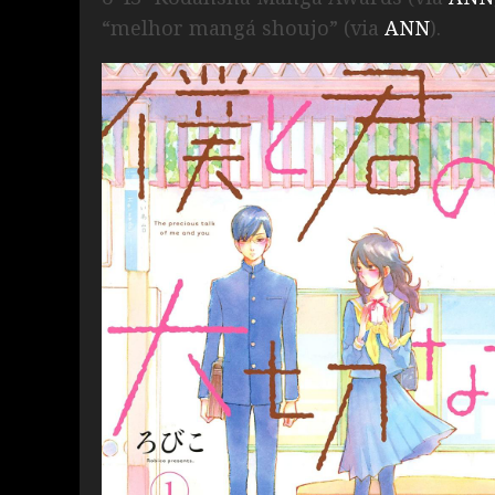
“melhor mangá shoujo” (via
ANN
).