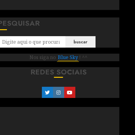
PESQUISAR
buscar
Nos siga no
Blue Sky
! ^^
REDES SOCIAIS