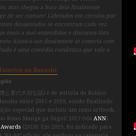
, mas chegou a hora dela finalmente
onge de ser comum! Liderados em círculos por
centes desajeitados se encontram cada vez
m meio a mal-entendidos e discursos fora
vento Aizawa-san finalmente se conecta com
ltado é uma comédia romântica que vale a
Taisetsu na Hanashi
apão
” (僕と君の大切な話) é de autoria de Robico.
dansha entre 2015 e 2019, sendo finalizado
ção especial que incluiu um mini artbook.
no Kono Manga ga Sugoi! 2017 (via
ANN
).
 Awards
(2018). Em 2019, foi indicado para
). Na 44ª edição, ele ganhou na categoria