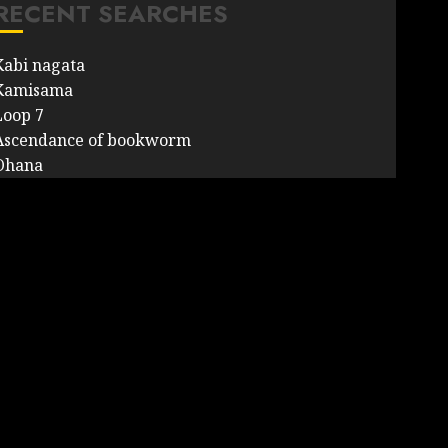
RECENT SEARCHES
Kabi nagata
Kamisama
Loop 7
Ascendance of bookworm
Ohana