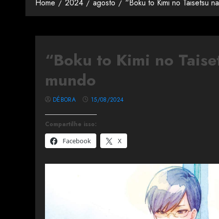
Home
2024
agosto
“Boku to Kimi no Taisetsu 
“Boku to Kimi no Taise
mundo
DÉBORA
15/08/2024
Compartilhe isso:
Facebook
X