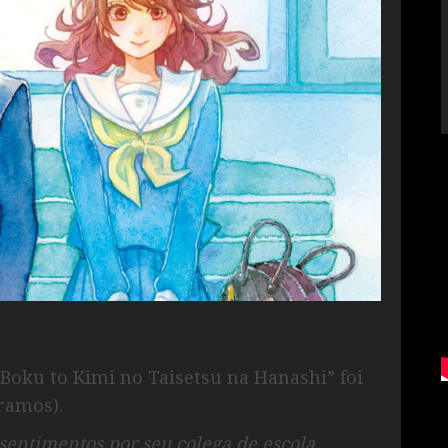
oku to Kimi no Taisetsu na Hanashi” foi
ramos).
entimentos por seu colega de escola