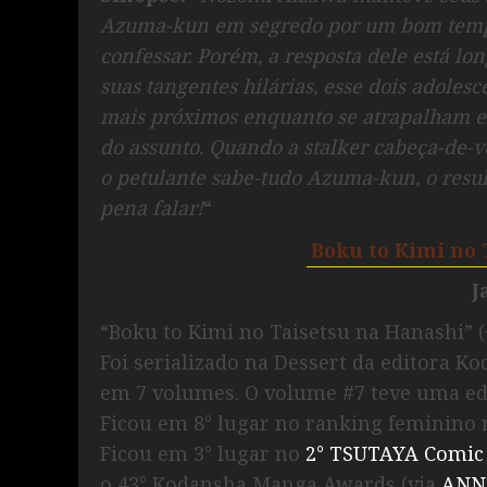
Azuma-kun em segredo por um bom tempo
confessar. Porém, a resposta dele está l
suas tangentes hilárias, esse dois adoles
mais próximos enquanto se atrapalham e
do assunto. Quando a stalker cabeça-de-
o petulante sabe-tudo Azuma-kun, o resu
pena falar!
“
Boku to Kimi no 
J
“Boku to Kimi no Taisetsu na Hanashi
Foi serializado na Dessert da editora Ko
em 7 volumes. O volume #7 teve uma edi
Ficou em 8° lugar no ranking feminino 
Ficou em 3° lugar no
2° TSUTAYA Comic
o 43° Kodansha Manga Awards (via
ANN