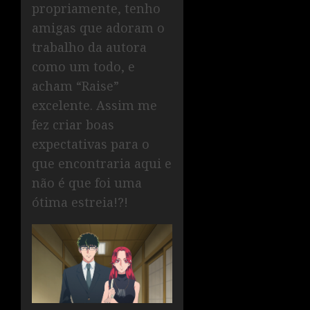
propriamente, tenho
amigas que adoram o
trabalho da autora
como um todo, e
acham “Raise”
excelente. Assim me
fez criar boas
expectativas para o
que encontraria aqui e
não é que foi uma
ótima estreia!?!