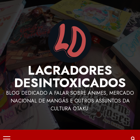
LACRADORES
DESINTOXICADOS
BLOG DEDICADO A FALAR SOBRE ANIMES, MERCADO
NACIONAL DE MANGÁS E OUTROS ASSUNTOS DA
CULTURA OTAKU.