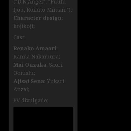
(“D.N.Angel”; “Fuufu
Ijou, Koibito Miman.”);
Character design
:
kojikoji;
Cast:
Renako Amaori
:
Kanna Nakamura;
Mai Ouzuka
: Saori
Oonishi;
Ajisai Sena
: Yukari
Anzai;
PV divulgado: