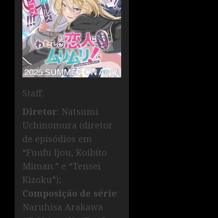
Staff:
Diretor
: Natsumi
Uchinomura (diretor
de episódios em
“Fuufu Ijou, Koibito
Miman.” e “Tensei
Kizoku”);
Composição de série
:
Naruhisa Arakawa