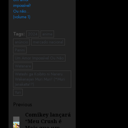
impossível!
Ou não…
(volume 1)
Tags:
2024
anime
anúncio
mercado nacional
Panini
Um Amor Impossível Ou Não
Watanare
Watashi ga Koibito ni Nareru
Wakenaijan Muri Muri! (*Muri
Janakatta!?)
Yuri
Previous
Comikey lançará
“Meu Crush é
Mais que um