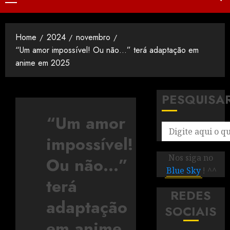
Home
2024
novembro
“Um amor impossível! Ou não…” terá adaptação em
anime em 2025
PESQUISA
“Um amor
impossível!
Nos siga no
Ou não…”
Blue Sky
! ^^
terá
REDES
adaptação
SOCIAIS
em anime