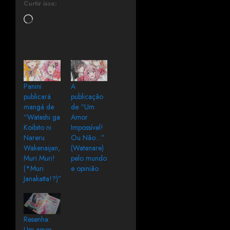
Curtir isso:
Panini
A
publicará
publicação
mangá de
de “Um
“Watashi ga
Amor
Koibito ni
Impossível!
Nareru
Ou Não…”
Wakenaijan,
(Watanare)
Muri Muri!
pelo mundo
(*Muri
e opinião
Janakatta!?)”
Resenha:
Um amor