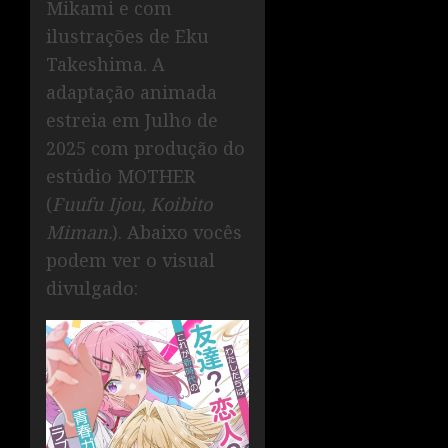
Mikami e com
ilustrações de Eku
Takeshima. A
adaptação animada
estreia em Julho de
2025 com produção do
estúdio MOTHER
(
Fuufu Ijou, Koibito
Miman.
). Abaixo vocês
podem ver o visual
divulgado: