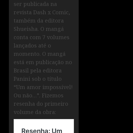
ser publicada na
revista Dash x Comic,
também da editora
Shueisha. O mangá
conta com 7 volumes
lançados até o
momento. O mangá
está em publicação no
Brasil pela editora
Panini sob o título
“Um amor impossível!
Ou não…”. Fizemos
resenha do primeiro
volume da obra: