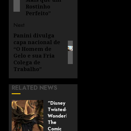
Rostinho
Perfeito”
Next
Panini divulga
capa nacional de
“O Homem de
Gelo e sua Fria
Colega de
Trabalho”
RELATED NEWS
“Disney
Twisted-
Wonderland:
The
Comic