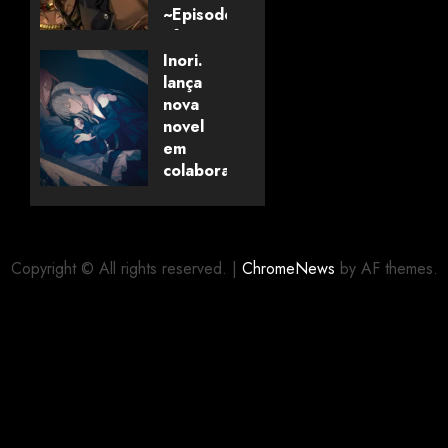
~Episode
of
Savanaclaw~”
Inori.
anunciado
lança
pela
nova
Universo
novel
dos
em
Livros
colaboração
com
editora
06/08/2026
0
alemã
Copyright © All rights reserved.
|
ChromeNews
by AF themes.
06/08/2026
0