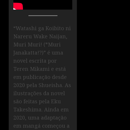
“Watashi ga Koibito ni
Nareru Wake Naijan,
Muri Muri! (*Muri
Janakatta!?)” é uma
novel escrita por
Teren Mikami e está
em publicação desde
2020 pela Shueisha. As
ilustrações da novel
são feitas pela Eku
Takeshima. Ainda em
2020, uma adaptação
em mangá começou a