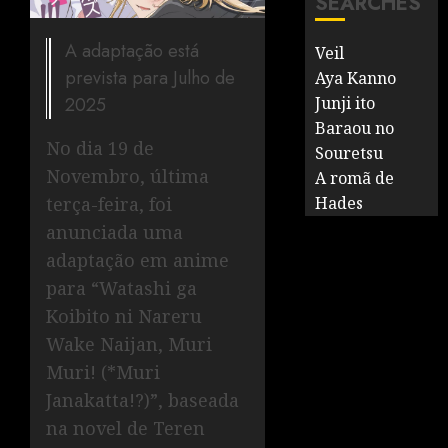
SEARCHES
A adaptação está
Veil
prevista para Julho de
Aya Kanno
2025
Junji ito
Baraou no
No dia 19 de
Souretsu
Novembro, última
A romã de
terça-feira, foi
Hades
anunciada uma
adaptação em anime
para “Watashi ga
Koibito ni Nareru
Wake Naijan, Muri
Muri! (*Muri
Janakatta!?)”, baseada
na novel de Teren