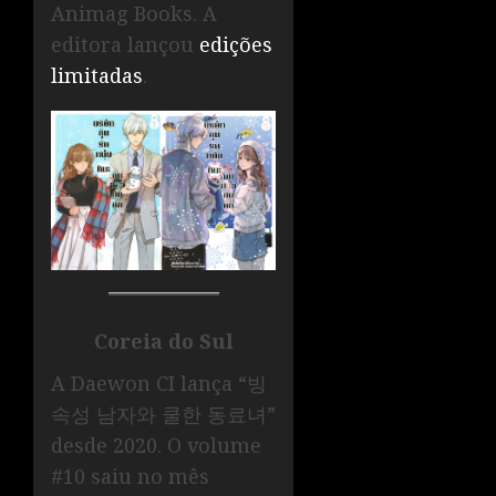
Animag Books. A
editora lançou
edições
limitadas
.
Coreia do Sul
A Daewon CI lança “빙
속성 남자와 쿨한 동료녀”
desde 2020. O volume
#10 saiu no mês