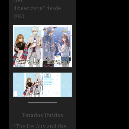
cool
dziewczyna” desde
2021.
Estados Unidos
“The Ice Guy and the