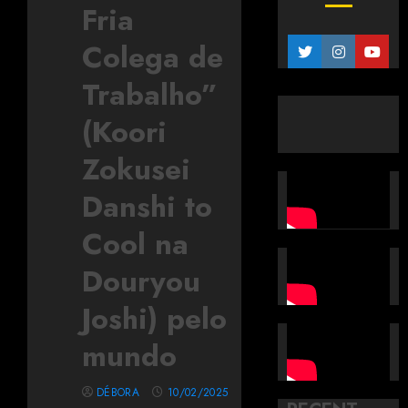
Fria
Colega de
Trabalho”
(Koori
Zokusei
Danshi to
Cool na
Douryou
Joshi) pelo
mundo
DÉBORA
10/02/2025