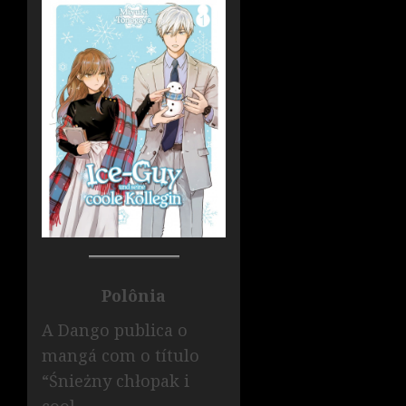
Polônia
A Dango publica o
mangá com o título
“Śnieżny chłopak i