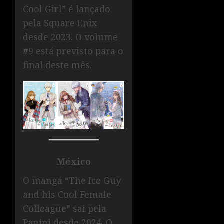
Cool Girl” é lançado
pela Square Enix
desde 2023. O volume
#9 está previsto para o
final deste mês.
México
O mangá “The Ice Guy
and his Cool Female
Colleague” sai pela
Panini desde 2024. O