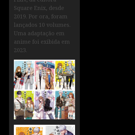
Square Enix, desde
2019. Por ora, foram
lançados 10 volumes.
Uma adaptação em
anime foi exibida em
2023.