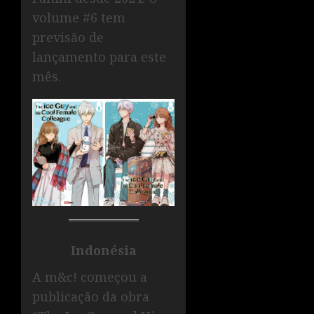
volume #6 tem
previsão de
lançamento para este
mês.
Indonésia
A m&c! começou a
publicação da obra