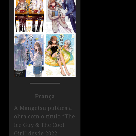
França
A Mangetsu publica a
obra com o título “The
Ice Guy & The Cool
Girl” desde 2022.