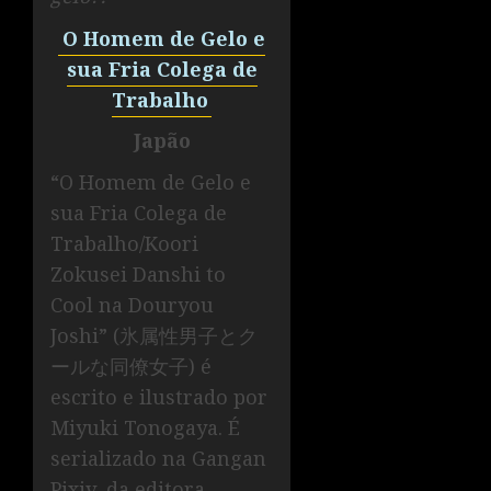
O Homem de Gelo e
sua Fria Colega de
Trabalho
Japão
“O Homem de Gelo e
sua Fria Colega de
Trabalho/Koori
Zokusei Danshi to
Cool na Douryou
Joshi” (氷属性男子とク
ールな同僚女子) é
escrito e ilustrado por
Miyuki Tonogaya. É
serializado na Gangan
Pixiv, da editora