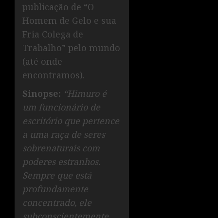
publicação de “O
Homem de Gelo e sua
Fria Colega de
Trabalho” pelo mundo
(até onde
encontramos).
Sinopse:
“Himuro é
um funcionário de
escritório que pertence
a uma raça de seres
sobrenaturais com
poderes estranhos.
Sempre que está
profundamente
concentrado, ele
subconscientemente