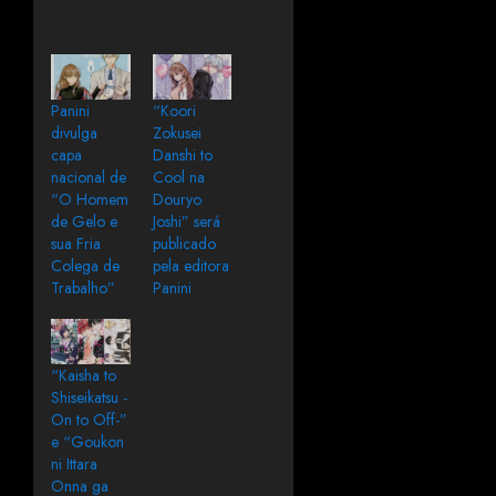
Panini
“Koori
divulga
Zokusei
capa
Danshi to
nacional de
Cool na
“O Homem
Douryo
de Gelo e
Joshi” será
sua Fria
publicado
Colega de
pela editora
Trabalho”
Panini
“Kaisha to
Shiseikatsu -
On to Off-”
e “Goukon
ni Ittara
Onna ga