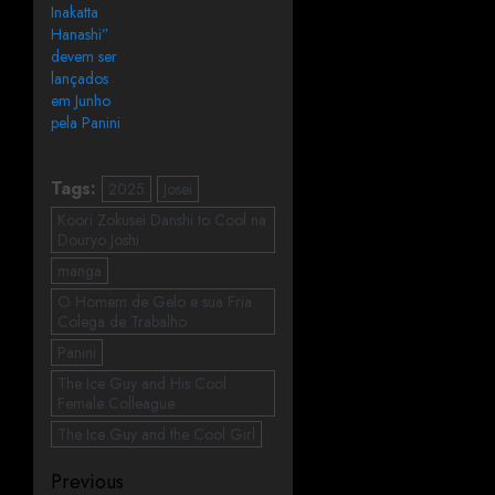
Inakatta
Hanashi”
devem ser
lançados
em Junho
pela Panini
Tags:
2025
Josei
Koori Zokusei Danshi to Cool na
Douryo Joshi
manga
O Homem de Gelo e sua Fria
Colega de Trabalho
Panini
The Ice Guy and His Cool
Female Colleague
The Ice Guy and the Cool Girl
Previous