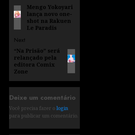
Mengo Yokoyari
lança novo one-
shot na Rakuen
Le Paradis
Next
“Na Prisão” será
relançado pela
editora Comix
Zone
Deixe um comentário
Você precisa fazer o
login
para publicar um comentário.