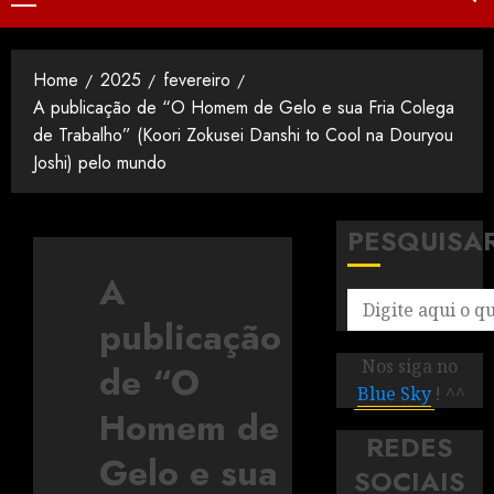
Home
2025
fevereiro
A publicação de “O Homem de Gelo e sua Fria Colega
de Trabalho” (Koori Zokusei Danshi to Cool na Douryou
Joshi) pelo mundo
PESQUISA
A
publicação
Nos siga no
de “O
Blue Sky
! ^^
Homem de
REDES
Gelo e sua
SOCIAIS