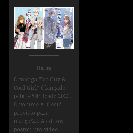
Itália
O mangá “Ice Guy &
Cool Girl” é lançado
pela J-POP desde 2023.
O volume #10 está
previsto para
março/25. A editora
postou um vídeo