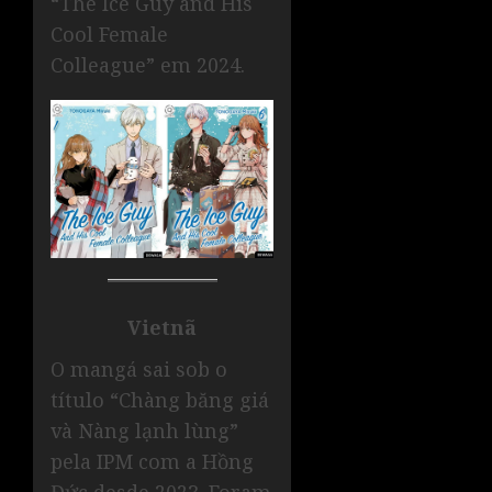
“The Ice Guy and His
Cool Female
Colleague” em 2024.
Vietnã
O mangá sai sob o
título “Chàng băng giá
và Nàng lạnh lùng”
pela IPM com a Hồng