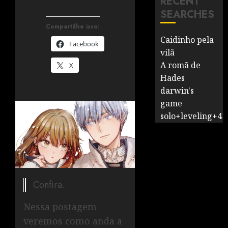
RECENT
SEARCHES
Compartilhe isso:
Caidinho pela
Facebook
vilã
A romã de
X
Hades
darwin's
game
solo+leveling+4
Confira.
Nessa postagem
veremos como anda a