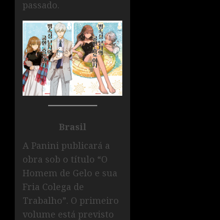
passado.
Brasil
A Panini publicará a
obra sob o título “O
Homem de Gelo e sua
Fria Colega de
Trabalho”. O primeiro
volume está previsto