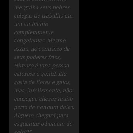
mergulha seus pobres
colegas de trabalho em
um ambiente
completamente
congelantes. Mesmo
assim, ao contrário de
seus poderes frios,
Himuro é uma pessoa
calorosa e gentil. Ele
gosta de flores e gatos,
mas, infelizmente, não
consegue chegar muito
perto de nenhum deles.
Alguém chegará para
esquentar o homem de
gelo?!”