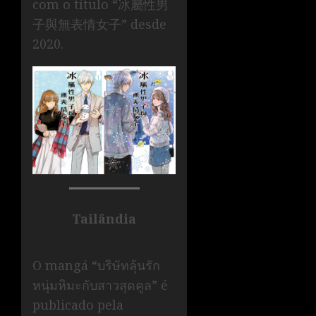
com o título “冰屬性男
子與無表情女子” desde
2020.
Tailândia
O mangá “บริษัทลุ้นรัก
หนุ่มหิมะกับสาวสุดคูล” é
publicado pela