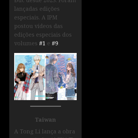
Đức desde 2023. Foram
lançadas edições
especiais. A IPM
postou vídeos das
edições especiais dos
volumes
#1
e
#9
.
Taiwan
A Tong Li lança a obra