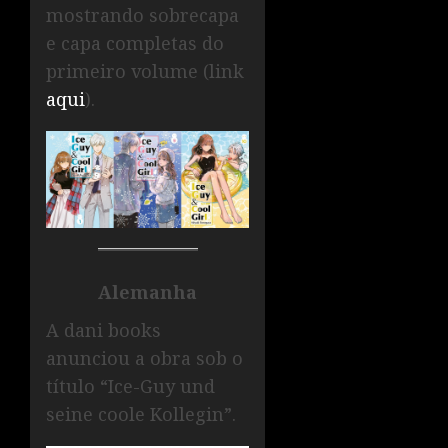
mostrando sobrecapa
e capa completas do
primeiro volume (link
aqui
).
Alemanha
A dani books
anunciou a obra sob o
título “Ice-Guy und
seine coole Kollegin”.