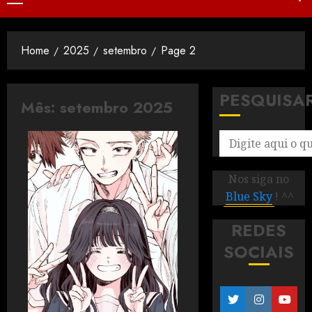
Home
2025
setembro
Page 2
PESQUISA
Mês:
setembro 2025
Nos siga no
Blue Sky
! ^^
REDES
SOCIAIS