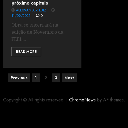
próximo capítulo
ALEXSANDER LUIZ
11/09/2025
0
Obra se encerrará na
edição de Novembro da
FEEL...
READ MORE
Previous
1
2
3
Next
Copyright © All rights reserved.
|
ChromeNews
by AF themes.