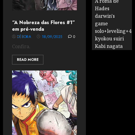
A romã de
Hades
darwin's
“A Nobreza das Flores #1”
game
em pré-venda
solo+leveling+4
DÉBORA
18/09/2025
0
kyokou suiri
Kabi nagata
Confira.
READ MORE